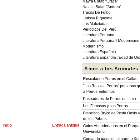
Mayra Couto "Grace"
Natalia Salas "Andrea"
Trucos De Futbol
Larissa Riquelme
Las Malcriadas
Periodicos Del Perú
Literatura Peruana
Literatura Peruana II Modernismo
Modernismo
Literatura Española
Literatura Española : Edad de Or
Amor a los Animales
Rescatando Perros en el Callao
"Los Rescata Perros" personas 
a Perros Enfermos
Paseadores de Perros en Lima
Los Famosos y sus Perros
Francisco Bryce de Posta Oasis V
de los Pobres
Inicio
Entrada antigua
Gatos Abandonados en el Parqu
Universitario
Contando gatos en el parque Ke