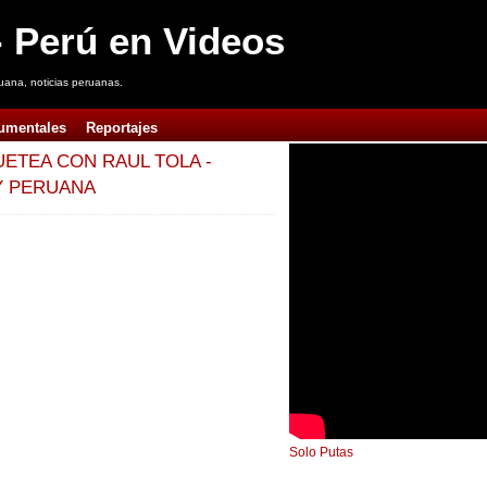
 Perú en Videos
uana, noticias peruanas.
umentales
Reportajes
ETEA CON RAUL TOLA -
Y PERUANA
Solo Putas