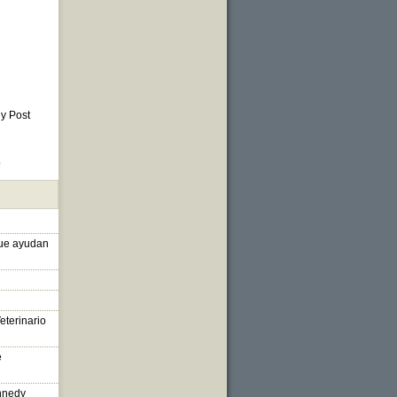
 y Post
o
que ayudan
eterinario
e
nnedy