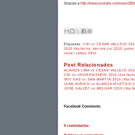
Gracias a
http://www.youtube.com/user/ZB
Etiquetas:
CNI vs CESAR VALLEJO 2010
2010 4ta fecha
,
derrota cni 2010
,
goles
cesar vallejo 2010
Post Relacionados
ALIANZA LIMA vs CESAR VALLEJO 2010
CNI vs UNIVERSITARIO 2010 (5ta fech
INTI GAS vs SAN MARTIN 2010 (4ta fe
JUAN AURICH vs ALIANZA ATLETICO 20
JOSE GALVEZ vs MELGAR 2010 (4ta f
Facebook Comments
0 comentarios: