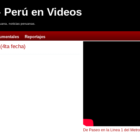
 Perú en Videos
uana, noticias peruanas.
umentales
Reportajes
4ta fecha)
De Paseo en la Linea 1 del Metro