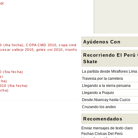
Nor
Ayúdenos Con
 (4ta fecha)
,
COPA CMD 2010
,
copa cmd
 cesar vallejo 2010
,
goles cni 2010
,
triunfo
Recorriendo El Perú
Skate
La partida desde Miraflores Lima
 (5ta fecha)
a)
Travesia por la carretera
cha)
Llegando a la sierra peruana
10 (4ta fecha)
echa)
Llegando a Puquio
Desde Abancay hasta Cuzco
Cruzando los andes
Recomendados
Enviar mensajes de texto claro
Fechas Civicas Del Perú