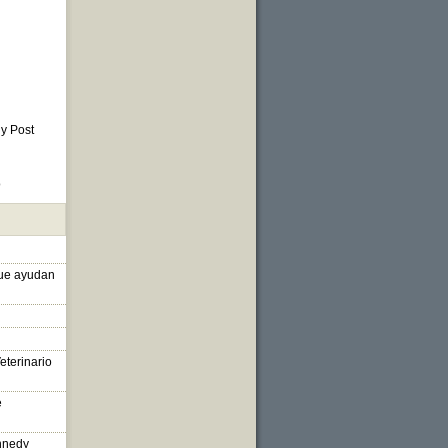
 y Post
o
que ayudan
eterinario
e
nnedy