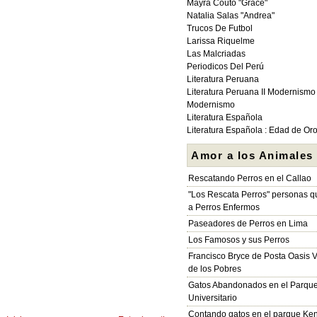
Mayra Couto "Grace"
Natalia Salas "Andrea"
Trucos De Futbol
Larissa Riquelme
Las Malcriadas
Periodicos Del Perú
Literatura Peruana
Literatura Peruana II Modernismo
Modernismo
Literatura Española
Literatura Española : Edad de Or
Amor a los Animales
Rescatando Perros en el Callao
"Los Rescata Perros" personas 
a Perros Enfermos
Paseadores de Perros en Lima
Los Famosos y sus Perros
Francisco Bryce de Posta Oasis V
de los Pobres
Gatos Abandonados en el Parqu
Universitario
Contando gatos en el parque Ke