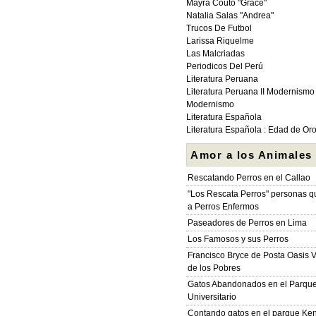
Mayra Couto "Grace"
Natalia Salas "Andrea"
Trucos De Futbol
Larissa Riquelme
Las Malcriadas
Periodicos Del Perú
Literatura Peruana
Literatura Peruana II Modernismo
Modernismo
Literatura Española
Literatura Española : Edad de Or
Amor a los Animales
Rescatando Perros en el Callao
"Los Rescata Perros" personas 
a Perros Enfermos
Paseadores de Perros en Lima
Los Famosos y sus Perros
Francisco Bryce de Posta Oasis V
de los Pobres
Gatos Abandonados en el Parqu
Universitario
Contando gatos en el parque Ke