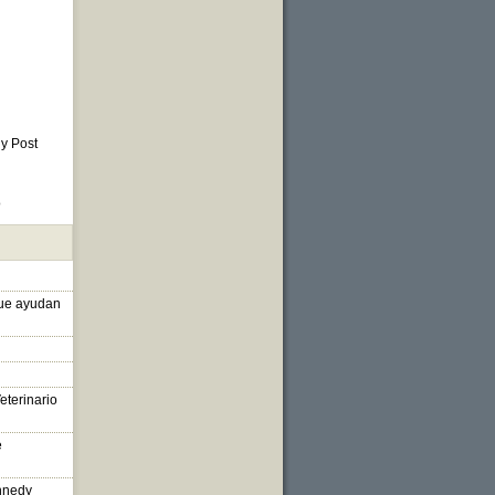
 y Post
o
que ayudan
eterinario
e
nnedy