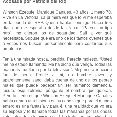
Acosada por Patricia del Río
.
Winston Ezequiel Manrique Canales. 43 años. 1 metro 70.
Vive en La Victoria. La primera vez que lo vi me esperaba
en la puerta de RPP. Quería hablar conmigo. Hacía tres
días que me esperaba desde las 5 a.m. “Parece un tipo
raro”, me dijeron los de seguridad. Salí a ver qué
necesitaba. Supuse que era uno de los tantos oyentes que
a veces nos buscan personalmente para contarnos sus
problemas.
Tenía una mirada hosca, perdida. Parecía molesto. “Usted
me ha estado llamando. Me ha dicho que venga. Todas las
mañanas me llama por la televisión”. Mi primera reacción
fue de pena. Frente a mí, un hombre joven y
aparentemente sano, daba cuenta de uno de los peores
males que puede padecer un ser humano: demencia,
locura, esquizofrenia, pónganle el nombre que quieran.
Pero lo cierto es que Winston Ezequiel Manrique Canales
había creado una historia en su cabeza que para el mundo
entero es una fantasía y para él una realidad: que yo era
su esposa y lo llamaba todas las mañanas por las ondas
satelitales de la televisión (sic). Lo traté con amabilidad, le