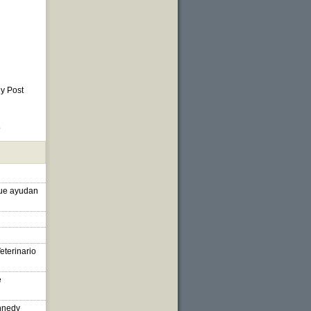
 y Post
o
que ayudan
eterinario
e
nnedy