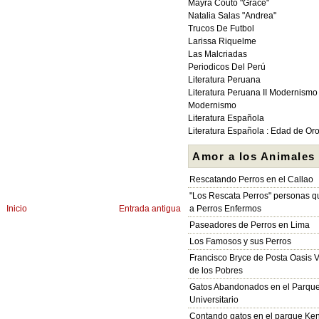
Mayra Couto "Grace"
Natalia Salas "Andrea"
Trucos De Futbol
Larissa Riquelme
Las Malcriadas
Periodicos Del Perú
Literatura Peruana
Literatura Peruana II Modernismo
Modernismo
Literatura Española
Literatura Española : Edad de Or
Amor a los Animales
Rescatando Perros en el Callao
"Los Rescata Perros" personas 
Inicio
Entrada antigua
a Perros Enfermos
Paseadores de Perros en Lima
Los Famosos y sus Perros
Francisco Bryce de Posta Oasis V
de los Pobres
Gatos Abandonados en el Parqu
Universitario
Contando gatos en el parque Ke