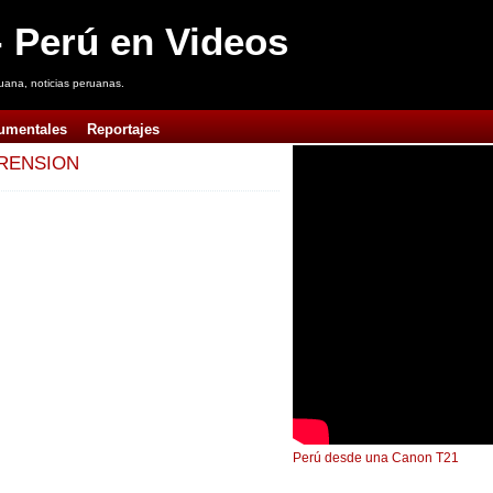
 Perú en Videos
uana, noticias peruanas.
umentales
Reportajes
PRENSION
Perú desde una Canon T21