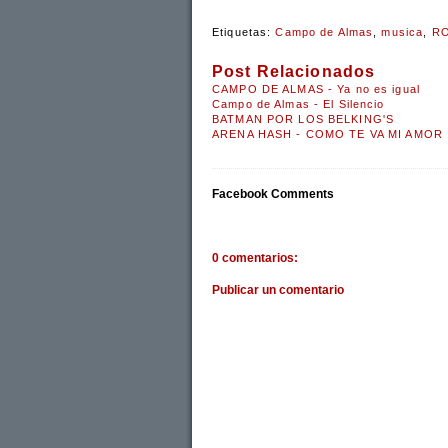
Etiquetas:
Campo de Almas
,
musica
,
R
Post Relacionados
CAMPO DE ALMAS - Ya no es igual
Campo de Almas - El Silencio
BATMAN POR LOS BELKING'S
ARENA HASH - COMO TE VA MI AMOR
Facebook Comments
0 comentarios:
Publicar un comentario