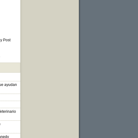
 y Post
o
que ayudan
eterinario
e
nnedy