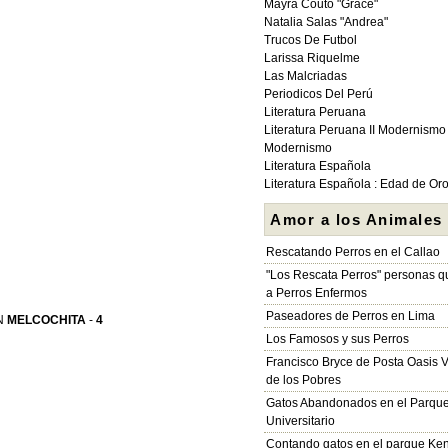
Mayra Couto "Grace"
Natalia Salas "Andrea"
Trucos De Futbol
Larissa Riquelme
Las Malcriadas
Periodicos Del Perú
Literatura Peruana
Literatura Peruana II Modernismo
Modernismo
Literatura Española
Literatura Española : Edad de Or
Amor a los Animales
Rescatando Perros en el Callao
"Los Rescata Perros" personas 
a Perros Enfermos
Paseadores de Perros en Lima
N
MELCOCHITA
-
4
Los Famosos y sus Perros
Francisco Bryce de Posta Oasis V
de los Pobres
Gatos Abandonados en el Parqu
Universitario
Contando gatos en el parque Ke