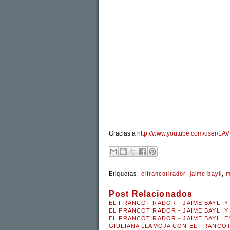
Gracias a
http://www.youtube.com/user/
Etiquetas:
elfrancotirador
,
jaime bayli
,
m
Post Relacionados
EL FRANCOTIRADOR - JAIME BAYLI Y
EL FRANCOTIRADOR - JAIME BAYLI 
EL FRANCOTIRADOR - JAIME BAYLI E
GIULIANA LLAMOJA CON EL FRANCO