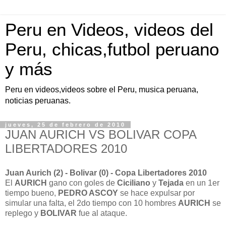
Peru en Videos, videos del
Peru, chicas,futbol peruano
y más
Peru en videos,videos sobre el Peru, musica peruana,
noticias peruanas.
jueves, 25 de febrero de 2010
JUAN AURICH VS BOLIVAR COPA
LIBERTADORES 2010
Juan Aurich (2) - Bolivar (0) - Copa Libertadores 2010
El
AURICH
gano con goles de
Ciciliano
y
Tejada
en un 1er
tiempo bueno,
PEDRO ASCOY
se hace expulsar por
simular una falta, el 2do tiempo con 10 hombres
AURICH
se
replego y
BOLIVAR
fue al ataque.