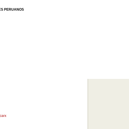
ES PERUANOS
carx