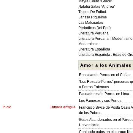
Mayra Couto "Grace"
Natalia Salas "Andrea"
Trucos De Futbol
Larissa Riquelme
Las Malcriadas
Periodicos Del Perú
Literatura Peruana
Literatura Peruana II Modernismo
Modernismo
Literatura Española
Literatura Española : Edad de Or
Amor a los Animales
Rescatando Perros en el Callao
"Los Rescata Perros" personas 
a Perros Enfermos
Paseadores de Perros en Lima
Los Famosos y sus Perros
Inicio
Entrada antigua
Francisco Bryce de Posta Oasis V
de los Pobres
Gatos Abandonados en el Parqu
Universitario
Contando gatos en el parque Ke