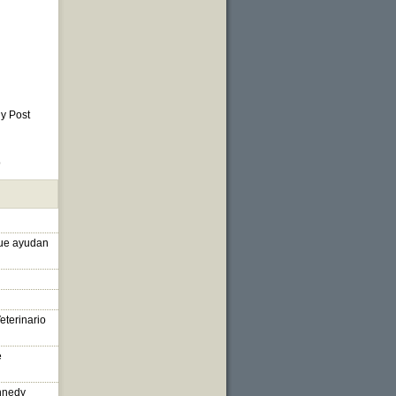
 y Post
o
que ayudan
eterinario
e
nnedy