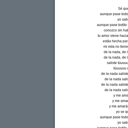
Sé qu
aunque pase todo 
yo sab
aunque pase todito 
conozco sin hab
tu amor viene haci
estás hecha par
mi vida no tiene
de la nada, de 
de la nada, de 
saliste túuu
túuuuuu 
de la nada salist
de la nada sal
de la nada salist
de la nada sal
y me ama
y me amar
y me amarás.
yo se q
aunque pase todo 
yo sab