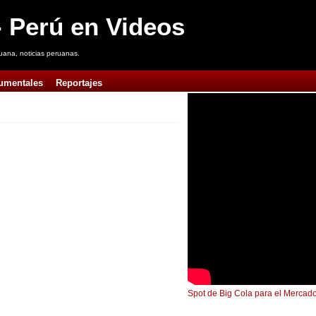
 Perú en Videos
uana, noticias peruanas.
umentales
Reportajes
Spot de Big Cola para el Mercado