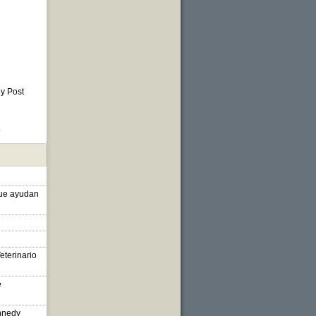
 y Post
o
que ayudan
eterinario
e
nnedy