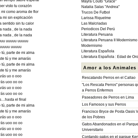
el tiempo sabré esperar
Mayra Couto "Grace"
er visto tu corazón
Natalia Salas "Andrea"
a mi como aroma de flor
Trucos De Futbol
a mi sin explicación
Larissa Riquelme
a sentido sin tu calor
Las Malcriadas
Periodicos Del Perú
la nada , de la nada
Literatura Peruana
la nada , de la nada
Literatura Peruana II Modernismo
uuuu uuuuu uuuuu
Modernismo
uuuuu uuuuu
Literatura Española
e tú, parte de mi alma
Literatura Española : Edad de Or
iste tú y me amarás
e tú, parte de mi alma
Amor a los Animales
iste tú y me amarás
rás uo o ooo
Rescatando Perros en el Callao
ás uoo oo oo
"Los Rescata Perros" personas 
rás uo o ooo
a Perros Enfermos
ás uoo oo oo
Paseadores de Perros en Lima
...hasta el final
Los Famosos y sus Perros
e tú, parte de mi alma
iste tú y me amarás
Francisco Bryce de Posta Oasis V
rás uo o ooo
de los Pobres
ás uoo oo oo
Gatos Abandonados en el Parqu
rás uo o ooo
Universitario
ás uoo oo oo
Contando gatos en el parque Ke