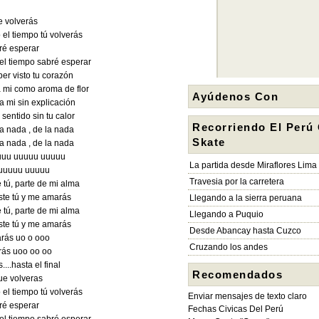
e volverás
el tiempo tú volverás
ré esperar
el tiempo sabré esperar
er visto tu corazón
a mi como aroma de flor
Ayúdenos Con
a mi sin explicación
 sentido sin tu calor
Recorriendo El Perú
la nada , de la nada
Skate
la nada , de la nada
uuuu uuuuu uuuuu
La partida desde Miraflores Lima
uuuuu uuuuu
Travesia por la carretera
e tú, parte de mi alma
iste tú y me amarás
Llegando a la sierra peruana
e tú, parte de mi alma
Llegando a Puquio
iste tú y me amarás
Desde Abancay hasta Cuzco
rás uo o ooo
Cruzando los andes
ás uoo oo oo
...hasta el final
Recomendados
ue volveras
el tiempo tú volverás
Enviar mensajes de texto claro
ré esperar
Fechas Civicas Del Perú