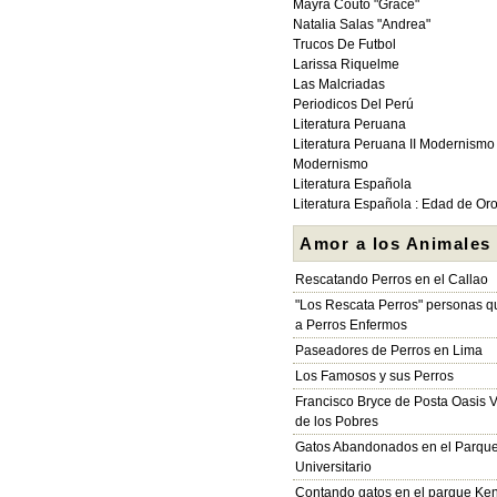
Mayra Couto "Grace"
Natalia Salas "Andrea"
Trucos De Futbol
Larissa Riquelme
Las Malcriadas
Periodicos Del Perú
Literatura Peruana
Literatura Peruana II Modernismo
Modernismo
Literatura Española
Literatura Española : Edad de Or
Amor a los Animales
Rescatando Perros en el Callao
"Los Rescata Perros" personas 
a Perros Enfermos
Paseadores de Perros en Lima
Los Famosos y sus Perros
Francisco Bryce de Posta Oasis V
de los Pobres
Gatos Abandonados en el Parqu
Universitario
Contando gatos en el parque Ke