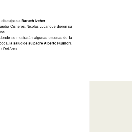
 disculpas a Baruch ivcher
.
audia Cisneros, Nicolas Lucar que dieron su
ina
.
donde se mostrarán algunas escenas de
la
 boda,
la salud de su padre Alberto Fujimori
.
ez Del Arco.