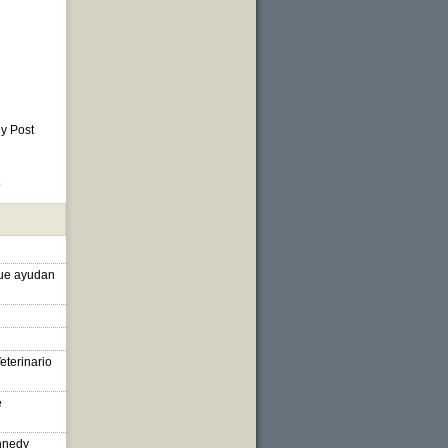
 y Post
o
que ayudan
eterinario
e
nnedy