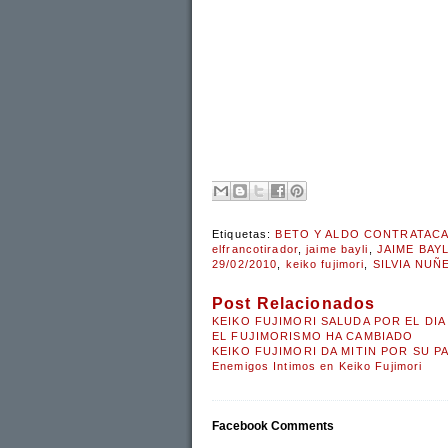
Etiquetas:
BETO Y ALDO CONTRATACA 
elfrancotirador
,
jaime bayli
,
JAIME BAY
29/02/2010
,
keiko fujimori
,
SILVIA NUÑ
Post Relacionados
KEIKO FUJIMORI SALUDA POR EL DIA
EL FUJIMORISMO HA CAMBIADO
KEIKO FUJIMORI DA MITIN POR SU P
Enemigos Intimos en Keiko Fujimori
Facebook Comments