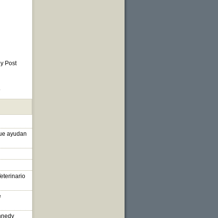
 y Post
o
que ayudan
eterinario
e
nnedy