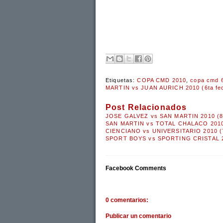
Etiquetas:
COPA CMD 2010
,
copa cmd 6
MARTIN vs JUAN AURICH 2010 (6ta fe
Post Relacionados
JOSE GALVEZ vs SAN MARTIN 2010 (8
SAN MARTIN vs TOTAL CHALACO 2010 
CIENCIANO vs UNIVERSITARIO 2010 (7
SPORT BOYS vs SPORTING CRISTAL 20
Facebook Comments
0 comentarios:
Publicar un comentario