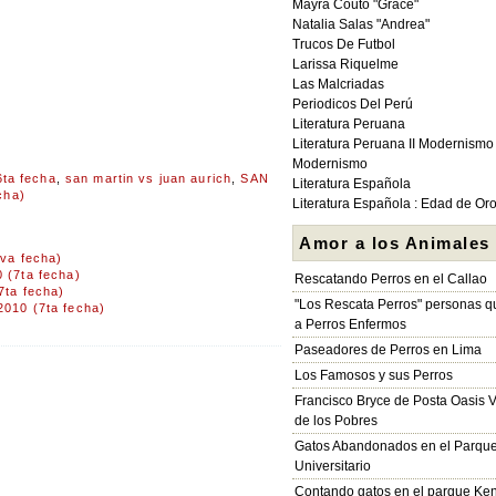
Mayra Couto "Grace"
Natalia Salas "Andrea"
Trucos De Futbol
Larissa Riquelme
Las Malcriadas
Periodicos Del Perú
Literatura Peruana
Literatura Peruana II Modernismo
Modernismo
ta fecha
,
san martin vs juan aurich
,
SAN
Literatura Española
cha)
Literatura Española : Edad de Or
Amor a los Animales
va fecha)
(7ta fecha)
Rescatando Perros en el Callao
ta fecha)
"Los Rescata Perros" personas 
10 (7ta fecha)
a Perros Enfermos
Paseadores de Perros en Lima
Los Famosos y sus Perros
Francisco Bryce de Posta Oasis V
de los Pobres
Gatos Abandonados en el Parqu
Universitario
Contando gatos en el parque Ke