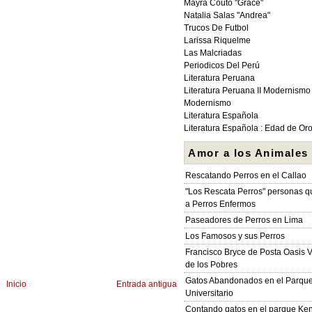
Mayra Couto "Grace"
Natalia Salas "Andrea"
Trucos De Futbol
Larissa Riquelme
Las Malcriadas
Periodicos Del Perú
Literatura Peruana
Literatura Peruana II Modernismo
Modernismo
Literatura Española
Literatura Española : Edad de Or
Amor a los Animales
Rescatando Perros en el Callao
"Los Rescata Perros" personas 
a Perros Enfermos
Paseadores de Perros en Lima
Los Famosos y sus Perros
Francisco Bryce de Posta Oasis V
de los Pobres
Gatos Abandonados en el Parqu
Inicio
Entrada antigua
Universitario
Contando gatos en el parque Ke