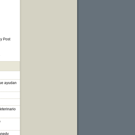
 y Post
o
que ayudan
eterinario
e
nnedy