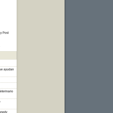
 y Post
o
que ayudan
eterinario
e
nnedy