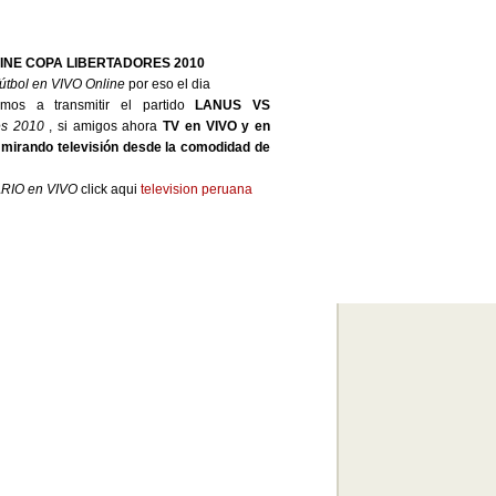
LINE COPA LIBERTADORES 2010
fútbol en VIVO Online
por eso el dia
os a transmitir el partido
LANUS VS
es 2010
, si amigos ahora
TV en VIVO y en
o
mirando televisión desde la comodidad de
ARIO en VIVO
click aqui
television peruana