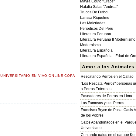
Mayra Couto "Grace"
Natalia Salas "Andrea"
Trucos De Futbol
Larissa Riquelme
Las Malcriadas
Periodicos Del Perú
Literatura Peruana
Literatura Peruana II Modernismo
Modernismo
Literatura Española
Literatura Española : Edad de Or
Amor a los Animales
 UNIVERSITARIO EN VIVO ONLINE COPA
Rescatando Perros en el Callao
"Los Rescata Perros" personas 
a Perros Enfermos
Paseadores de Perros en Lima
Los Famosos y sus Perros
Francisco Bryce de Posta Oasis V
de los Pobres
Gatos Abandonados en el Parqu
Universitario
Contando gatos en el parque Ke