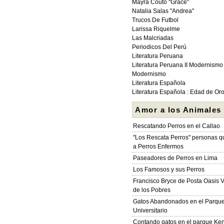
Mayra Couto "Grace"
Natalia Salas "Andrea"
Trucos De Futbol
Larissa Riquelme
Las Malcriadas
Periodicos Del Perú
Literatura Peruana
Literatura Peruana II Modernismo
Modernismo
Literatura Española
Literatura Española : Edad de Or
Amor a los Animales
Rescatando Perros en el Callao
"Los Rescata Perros" personas 
a Perros Enfermos
Paseadores de Perros en Lima
Los Famosos y sus Perros
Francisco Bryce de Posta Oasis V
de los Pobres
Gatos Abandonados en el Parqu
Universitario
Contando gatos en el parque Ke