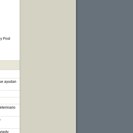
 y Post
o
que ayudan
eterinario
e
nnedy