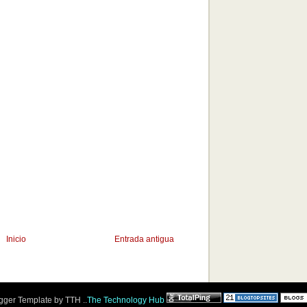
Inicio
Entrada antigua
ger Template by TTH ..
The Technology Hub