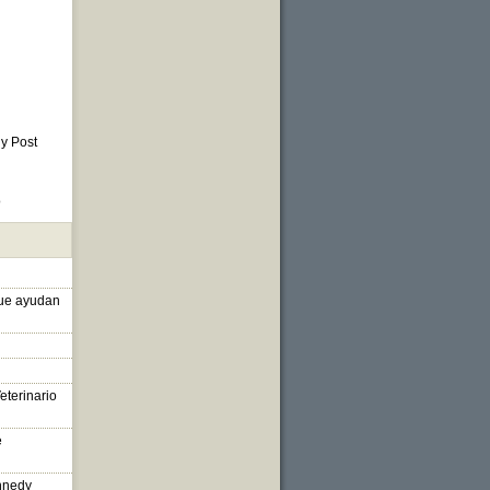
 y Post
o
que ayudan
eterinario
e
nnedy