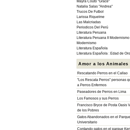
Mayra Couto "Grace"
Natalia Salas "Andrea"
Trucos De Futbol
Larissa Riquelme
Las Malcriadas
Periodicos Del Perú
Literatura Peruana
Literatura Peruana II Modernismo
Modernismo
Literatura Española
Literatura Española : Edad de Or
Amor a los Animales
Rescatando Perros en el Callao
"Los Rescata Perros" personas 
a Perros Enfermos
Paseadores de Perros en Lima
Los Famosos y sus Perros
Francisco Bryce de Posta Oasis V
de los Pobres
Gatos Abandonados en el Parqu
Universitario
Contando gatos en el parque Ke