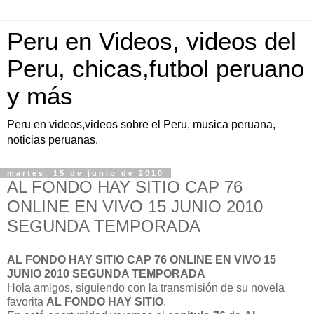
Peru en Videos, videos del
Peru, chicas,futbol peruano
y más
Peru en videos,videos sobre el Peru, musica peruana,
noticias peruanas.
martes, 15 de junio de 2010
AL FONDO HAY SITIO CAP 76
ONLINE EN VIVO 15 JUNIO 2010
SEGUNDA TEMPORADA
AL FONDO HAY SITIO CAP 76 ONLINE EN VIVO 15
JUNIO 2010 SEGUNDA TEMPORADA
Hola amigos, siguiendo con la transmisión de su novela
favorita
AL FONDO HAY SITIO
.