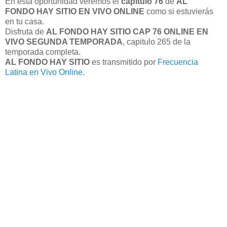
En está oportunidad veremos el
capitulo 76
de
AL
FONDO HAY SITIO EN VIVO ONLINE
como si estuvierás
en tu casa.
Disfruta de
AL FONDO HAY SITIO CAP 76 ONLINE EN
VIVO SEGUNDA TEMPORADA
, capitulo 265 de la
temporada completa.
AL FONDO HAY SITIO
es transmitido por
Frecuencia
Latina en Vivo Online
.