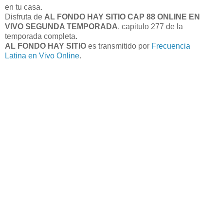
en tu casa.
Disfruta de
AL FONDO HAY SITIO CAP 88 ONLINE EN
VIVO SEGUNDA TEMPORADA
, capitulo 277 de la
temporada completa.
AL FONDO HAY SITIO
es transmitido por
Frecuencia
Latina en Vivo Online
.