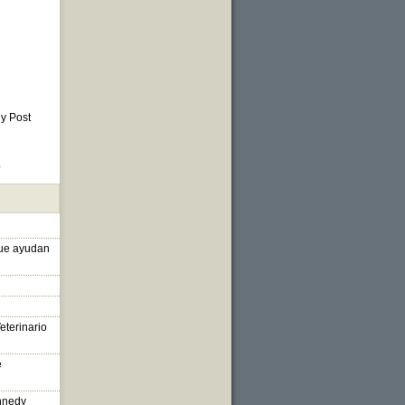
 y Post
o
que ayudan
eterinario
e
nnedy