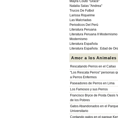
Mayra Couto "Grace"
Natalia Salas "Andrea"
Trucos De Futbol
Larissa Riquelme
Las Malcriadas
Periodicos Del Perú
Literatura Peruana
Literatura Peruana II Modernismo
Modernismo
Literatura Española
Literatura Española : Edad de Or
Amor a los Animales
Rescatando Perros en el Callao
"Los Rescata Perros" personas 
a Perros Enfermos
Paseadores de Perros en Lima
Los Famosos y sus Perros
Francisco Bryce de Posta Oasis V
de los Pobres
Gatos Abandonados en el Parqu
Universitario
Contando gatos en el parque Ke