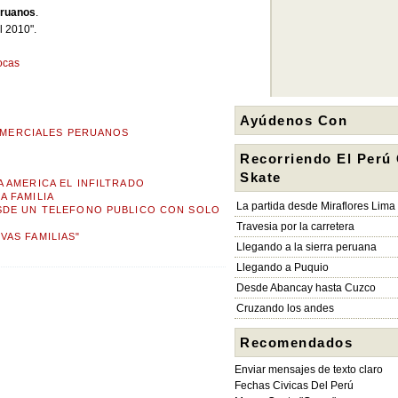
eruanos
.
 2010".
tocas
Ayúdenos Con
MERCIALES PERUANOS
Recorriendo El Perú
Skate
 AMERICA EL INFILTRADO
A FAMILIA
La partida desde Miraflores Lima
SDE UN TELEFONO PUBLICO CON SOLO
Travesia por la carretera
AS FAMILIAS"
Llegando a la sierra peruana
Llegando a Puquio
Desde Abancay hasta Cuzco
Cruzando los andes
Recomendados
Enviar mensajes de texto claro
Fechas Civicas Del Perú