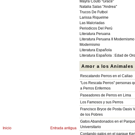
Mayra Couto "Grace"
Natalia Salas "Andrea"
Trucos De Futbol
Larissa Riquelme
Las Malcriadas
Periodicos Del Perú
Literatura Peruana
Literatura Peruana II Modernismo
Modernismo
Literatura Española
Literatura Española : Edad de Or
Amor a los Animales
Rescatando Perros en el Callao
"Los Rescata Perros" personas 
a Perros Enfermos
Paseadores de Perros en Lima
Los Famosos y sus Perros
Francisco Bryce de Posta Oasis V
de los Pobres
Gatos Abandonados en el Parqu
Universitario
Inicio
Entrada antigua
Contando gatos en el parque Ke