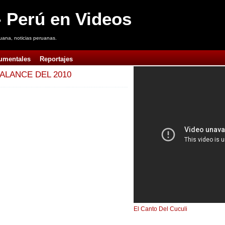
 Perú en Videos
uana, noticias peruanas.
umentales
Reportajes
LANCE DEL 2010
El Canto Del Cuculi