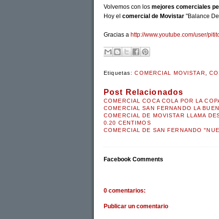
Volvemos con los
mejores comerciales p
Hoy el
comercial de Movistar
"Balance Del
Gracias a
http://www.youtube.com/user/piti
Etiquetas:
COMERCIAL MOVISTAR
,
CO
Post Relacionados
COMERCIAL COCA COLA POR LA COPA
COMERCIAL SAN FERNANDO LA BUEN
COMERCIAL DE MOVISTAR LLAMA DE
0.20 CENTIMOS
COMERCIAL DE SAN FERNANDO "NUEV
Facebook Comments
0 comentarios:
Publicar un comentario