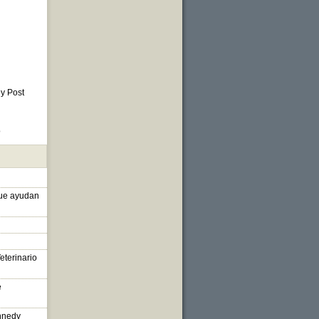
 y Post
o
que ayudan
eterinario
e
nnedy