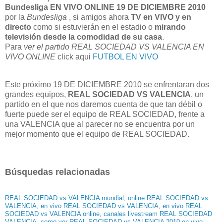
Bundesliga EN VIVO ONLINE 19 DE DICIEMBRE 2010
por la
Bundesliga
, si amigos ahora
TV en VIVO y en
directo
como si estuvierán en el estadio o
mirando
televisión desde la comodidad de su casa
.
Para
ver el partido REAL SOCIEDAD VS VALENCIA EN
VIVO ONLINE
click aqui
FUTBOL EN VIVO
Este próximo 19 DE DICIEMBRE 2010 se enfrentaran dos
grandes equipos,
REAL SOCIEDAD VS VALENCIA
, un
partido en el que nos daremos cuenta de que tan débil o
fuerte puede ser el equipo de REAL SOCIEDAD, frente a
una VALENCIA que al parecer no se encuentra por un
mejor momento que el equipo de REAL SOCIEDAD.
Búsquedas relacionadas
REAL SOCIEDAD vs VALENCIA mundial
,
online REAL SOCIEDAD vs
VALENCIA
,
en vivo REAL SOCIEDAD vs VALENCIA
,
en vivo REAL
SOCIEDAD vs VALENCIA online
,
canales livestream REAL SOCIEDAD
VALENCIA
,
como ver REAL SOCIEDAD vs VALENCIA 2010 en vivo
,