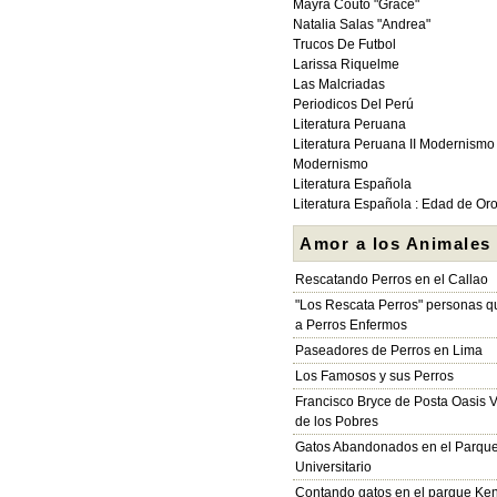
Mayra Couto "Grace"
Natalia Salas "Andrea"
Trucos De Futbol
Larissa Riquelme
Las Malcriadas
Periodicos Del Perú
Literatura Peruana
Literatura Peruana II Modernismo
Modernismo
Literatura Española
Literatura Española : Edad de Or
Amor a los Animales
Rescatando Perros en el Callao
"Los Rescata Perros" personas 
a Perros Enfermos
Paseadores de Perros en Lima
Los Famosos y sus Perros
Francisco Bryce de Posta Oasis V
de los Pobres
Gatos Abandonados en el Parqu
Universitario
Contando gatos en el parque Ke