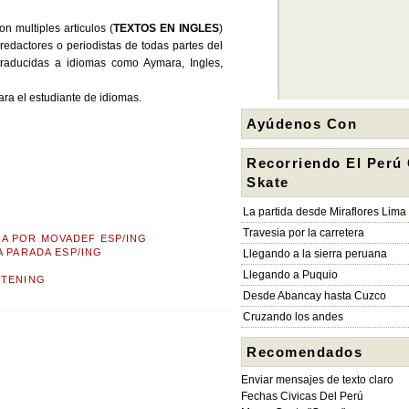
 multiples articulos (
TEXTOS EN INGLES
)
redactores o periodistas de todas partes del
raducidas a idiomas como Aymara, Ingles,
ara el estudiante de idiomas.
Ayúdenos Con
Recorriendo El Perú
Skate
La partida desde Miraflores Lima
Travesia por la carretera
A POR MOVADEF ESP/ING
A PARADA ESP/ING
Llegando a la sierra peruana
Llegando a Puquio
STENING
Desde Abancay hasta Cuzco
Cruzando los andes
Recomendados
Enviar mensajes de texto claro
Fechas Civicas Del Perú