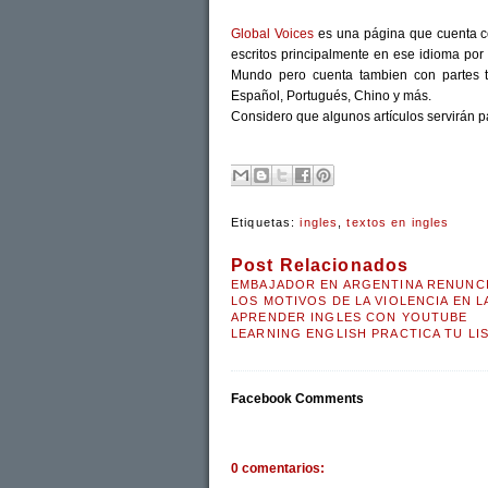
Global Voices
es una página que cuenta con
escritos principalmente en ese idioma por 
Mundo pero cuenta tambien con partes t
Español, Portugués, Chino y más.
Considero que algunos artículos servirán p
Etiquetas:
ingles
,
textos en ingles
Post Relacionados
EMBAJADOR EN ARGENTINA RENUNCI
LOS MOTIVOS DE LA VIOLENCIA EN L
APRENDER INGLES CON YOUTUBE
LEARNING ENGLISH PRACTICA TU LI
Facebook Comments
0 comentarios: