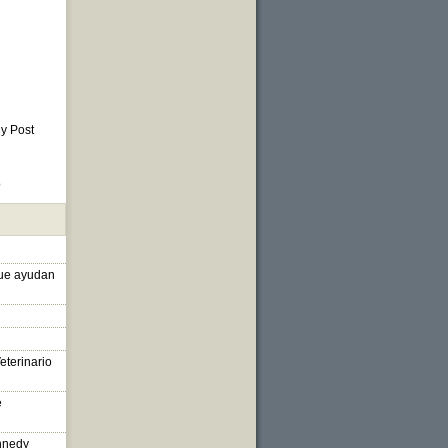
 y Post
o
que ayudan
eterinario
e
nnedy