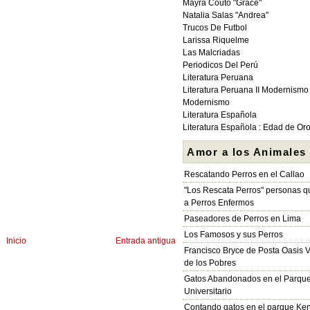
Mayra Couto "Grace"
Natalia Salas "Andrea"
Trucos De Futbol
Larissa Riquelme
Las Malcriadas
Periodicos Del Perú
Literatura Peruana
Literatura Peruana II Modernismo
Modernismo
Literatura Española
Literatura Española : Edad de Or
Amor a los Animales
Rescatando Perros en el Callao
"Los Rescata Perros" personas 
a Perros Enfermos
Paseadores de Perros en Lima
Los Famosos y sus Perros
Inicio
Entrada antigua
Francisco Bryce de Posta Oasis V
de los Pobres
Gatos Abandonados en el Parqu
Universitario
Contando gatos en el parque Ke