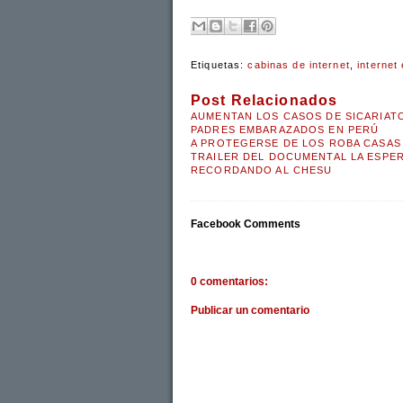
Etiquetas:
cabinas de internet
,
internet
Post Relacionados
AUMENTAN LOS CASOS DE SICARIAT
PADRES EMBARAZADOS EN PERÚ
A PROTEGERSE DE LOS ROBA CASAS
TRAILER DEL DOCUMENTAL LA ESPE
RECORDANDO AL CHESU
Facebook Comments
0 comentarios:
Publicar un comentario