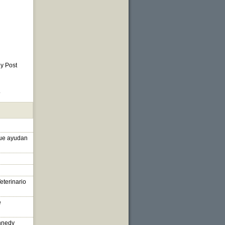
 y Post
o
que ayudan
eterinario
e
nnedy