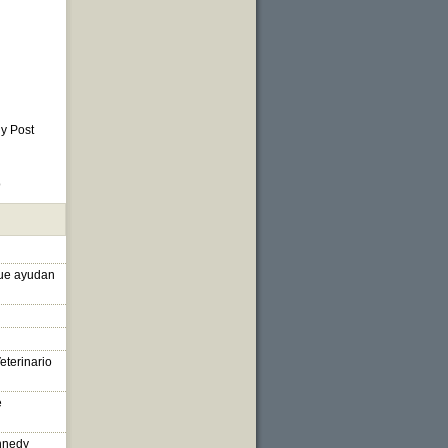
 y Post
o
que ayudan
eterinario
e
nnedy