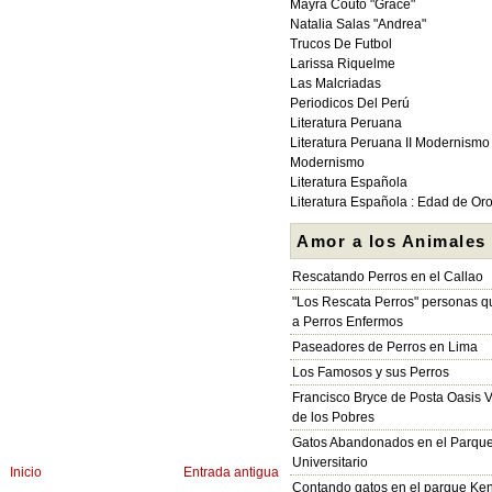
Mayra Couto "Grace"
Natalia Salas "Andrea"
Trucos De Futbol
Larissa Riquelme
Las Malcriadas
Periodicos Del Perú
Literatura Peruana
Literatura Peruana II Modernismo
Modernismo
Literatura Española
Literatura Española : Edad de Or
Amor a los Animales
Rescatando Perros en el Callao
"Los Rescata Perros" personas 
a Perros Enfermos
Paseadores de Perros en Lima
Los Famosos y sus Perros
Francisco Bryce de Posta Oasis V
de los Pobres
Gatos Abandonados en el Parqu
Universitario
Inicio
Entrada antigua
Contando gatos en el parque Ke