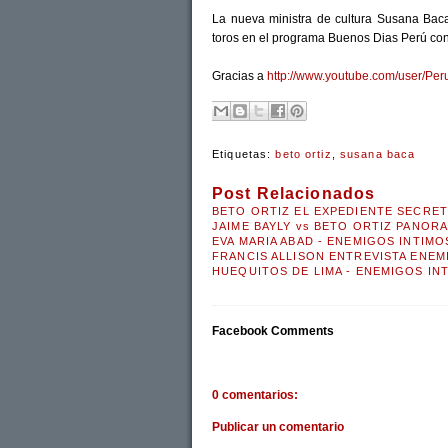
La nueva ministra de cultura Susana Baca
toros en el programa Buenos Dias Perú con 
Gracias a
http://www.youtube.com/user/Peru
Etiquetas:
beto ortiz
,
susana baca
Post Relacionados
BETO ORTIZ EL EXPEDIENTE SECRET
JAIME BAYLY vs BETO ORTIZ PANORA
EVA MARIA ABAD - ENEMIGOS INTIMO
FRANCIS ALLISON ENTREVISTA ENEM
HUEQUITOS DE LIMA - ENEMIGOS INT
Facebook Comments
0 comentarios:
Publicar un comentario