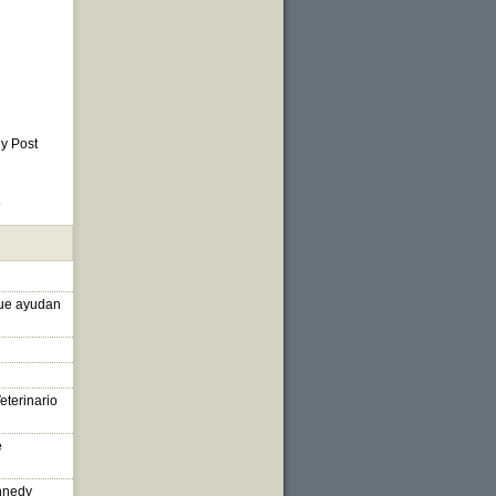
 y Post
o
que ayudan
eterinario
e
nnedy