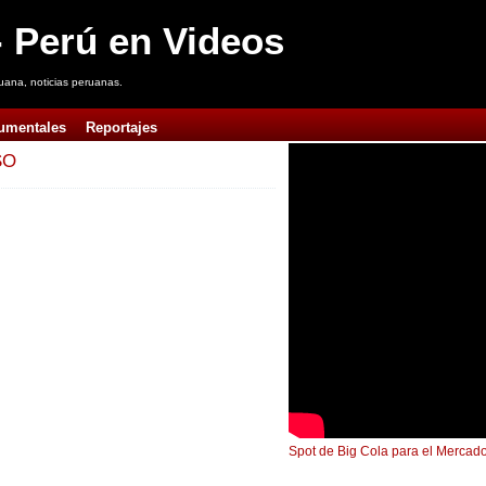
 Perú en Videos
uana, noticias peruanas.
umentales
Reportajes
SO
Spot de Big Cola para el Mercado