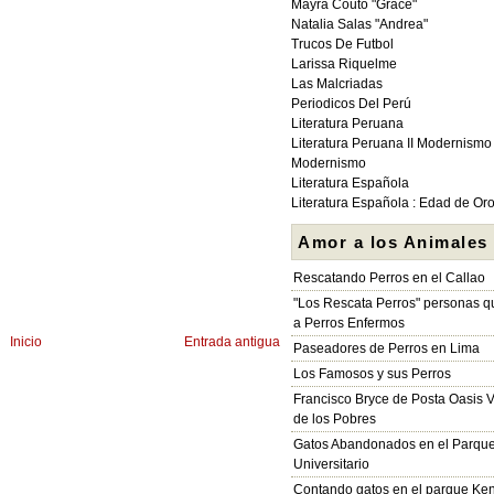
Mayra Couto "Grace"
Natalia Salas "Andrea"
Trucos De Futbol
Larissa Riquelme
Las Malcriadas
Periodicos Del Perú
Literatura Peruana
Literatura Peruana II Modernismo
Modernismo
Literatura Española
Literatura Española : Edad de Or
Amor a los Animales
Rescatando Perros en el Callao
"Los Rescata Perros" personas 
a Perros Enfermos
Inicio
Entrada antigua
Paseadores de Perros en Lima
Los Famosos y sus Perros
Francisco Bryce de Posta Oasis V
de los Pobres
Gatos Abandonados en el Parqu
Universitario
Contando gatos en el parque Ke