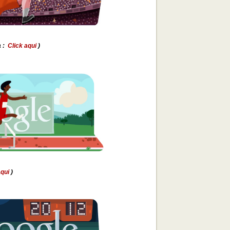
a :
Click aqui
)
aqui
)