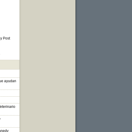
 y Post
o
que ayudan
eterinario
e
nnedy