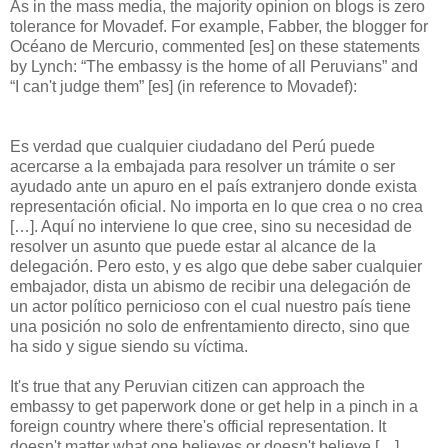
As in the mass media, the majority opinion on blogs is zero
tolerance for Movadef. For example, Fabber, the blogger for
Océano de Mercurio, commented [es] on these statements
by Lynch: “The embassy is the home of all Peruvians” and
“I can't judge them” [es] (in reference to Movadef):
Es verdad que cualquier ciudadano del Perú puede
acercarse a la embajada para resolver un trámite o ser
ayudado ante un apuro en el país extranjero donde exista
representación oficial. No importa en lo que crea o no crea
[…]. Aquí no interviene lo que cree, sino su necesidad de
resolver un asunto que puede estar al alcance de la
delegación. Pero esto, y es algo que debe saber cualquier
embajador, dista un abismo de recibir una delegación de
un actor político pernicioso con el cual nuestro país tiene
una posición no solo de enfrentamiento directo, sino que
ha sido y sigue siendo su víctima.
It's true that any Peruvian citizen can approach the
embassy to get paperwork done or get help in a pinch in a
foreign country where there's official representation. It
doesn't matter what one believes or doesn't believe […].