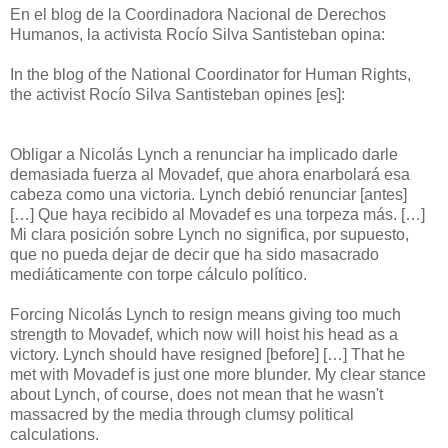
En el blog de la Coordinadora Nacional de Derechos
Humanos, la activista Rocío Silva Santisteban opina:
In the blog of the National Coordinator for Human Rights,
the activist Rocío Silva Santisteban opines [es]:
Obligar a Nicolás Lynch a renunciar ha implicado darle
demasiada fuerza al Movadef, que ahora enarbolará esa
cabeza como una victoria. Lynch debió renunciar [antes]
[…] Que haya recibido al Movadef es una torpeza más. […]
Mi clara posición sobre Lynch no significa, por supuesto,
que no pueda dejar de decir que ha sido masacrado
mediáticamente con torpe cálculo político.
Forcing Nicolás Lynch to resign means giving too much
strength to Movadef, which now will hoist his head as a
victory. Lynch should have resigned [before] […] That he
met with Movadef is just one more blunder. My clear stance
about Lynch, of course, does not mean that he wasn't
massacred by the media through clumsy political
calculations.