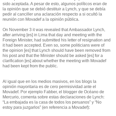
sido aceptada. A pesar de esto, algunos políticos eran de
la opinión que se debió destituir a Lynch, y que se debía
pedir al canciller una aclaración respecto a si ocultó la
reunión con Movadef a la opinión pública.
On November 3 it was revealed that Ambassador Lynch,
after arriving [es] in Lima that day and meeting with the
Foreign Minister, had submitted his letter of resignation and
it had been accepted. Even so, some politicians were of
the opinion [es] that Lynch should have been removed from
his post and that the Minister should be asked [es] for a
clarification [es] about whether the meeting with Movadef
had been kept from the public.
Al igual que en los medios masivos, en los blogs la
opinión mayoritaria es de cero permisividad ante el
Movadef. Por ejemplo Fabber, el blogger de Océano de
Mercurio, comenta sobre estas declaraciones de Lynch:
“La embajada es la casa de todos los peruanos” y “No
estoy para juzgarlos” (en referencia a Movadef):