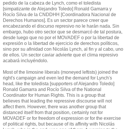
pedido de la cabeza de Lynch, como el toledista
[simpatizante de Alejandro Toledo] Ronald Gamarra y
Rocío Silva de la CNDDHH [Coordinadora Nacional de
Derechos Humanos]. Es un sector parece creer que
encabezando el discurso represivo no le harán nada. Sin
embargo, hubo otro sector que se desmarcó de tal postura,
desde luego que no por el MOVADEF o por la libertad de
expresión o la libertad de ejercicio de derechos políticos,
sino por su afinidad con Nicolás Lynch, al fin y al cabo, uno
de ellos. Un sector caviar advierte que el clima represivo
acabará incluyéndolo.
Most of the limosine liberals (moneyed leftists) joined the
right's campaign and even led the demand for Lynch's
head, like the toledista [supporters of Alejandro Toledo]
Ronald Gamarra and Rocío Silva of the National
Coordinator for Human Rights. This is a group that
believes that leading the repressive discourse will not
affect them. However, there was another group that
distanced itself from that position, certainly not for
MOVADEF or for freedom of expression or for the exercise
of political rights, but because of its affinity with Nicolás