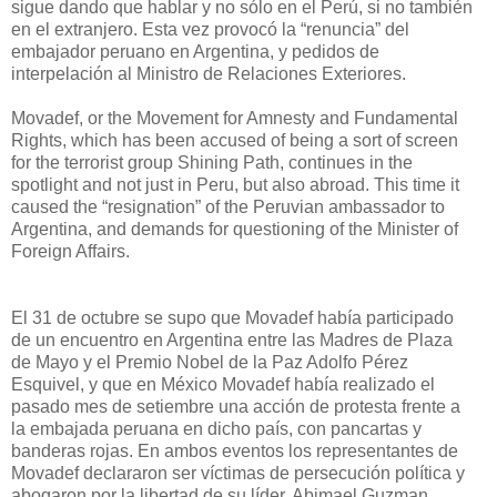
sigue dando que hablar y no sólo en el Perú, si no también
en el extranjero. Esta vez provocó la “renuncia” del
embajador peruano en Argentina, y pedidos de
interpelación al Ministro de Relaciones Exteriores.
Movadef, or the Movement for Amnesty and Fundamental
Rights, which has been accused of being a sort of screen
for the terrorist group Shining Path, continues in the
spotlight and not just in Peru, but also abroad. This time it
caused the “resignation” of the Peruvian ambassador to
Argentina, and demands for questioning of the Minister of
Foreign Affairs.
El 31 de octubre se supo que Movadef había participado
de un encuentro en Argentina entre las Madres de Plaza
de Mayo y el Premio Nobel de la Paz Adolfo Pérez
Esquivel, y que en México Movadef había realizado el
pasado mes de setiembre una acción de protesta frente a
la embajada peruana en dicho país, con pancartas y
banderas rojas. En ambos eventos los representantes de
Movadef declararon ser víctimas de persecución política y
abogaron por la libertad de su líder, Abimael Guzman.