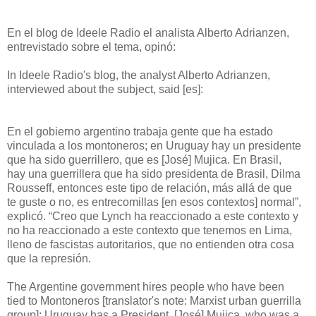
En el blog de Ideele Radio el analista Alberto Adrianzen,
entrevistado sobre el tema, opinó:
In Ideele Radio's blog, the analyst Alberto Adrianzen,
interviewed about the subject, said [es]:
En el gobierno argentino trabaja gente que ha estado
vinculada a los montoneros; en Uruguay hay un presidente
que ha sido guerrillero, que es [José] Mujica. En Brasil,
hay una guerrillera que ha sido presidenta de Brasil, Dilma
Rousseff, entonces este tipo de relación, más allá de que
te guste o no, es entrecomillas [en esos contextos] normal”,
explicó. “Creo que Lynch ha reaccionado a este contexto y
no ha reaccionado a este contexto que tenemos en Lima,
lleno de fascistas autoritarios, que no entienden otra cosa
que la represión.
The Argentine government hires people who have been
tied to Montoneros [translator's note: Marxist urban guerrilla
group]; Uruguay has a President, [José] Mujica, who was a