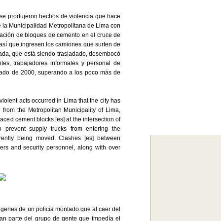
, se produjeron hechos de violencia que hace
 la Municipalidad Metropolitana de Lima con
ocación de bloques de cemento en el cruce de
r así que ingresen los camiones que surten de
ada, que está siendo trasladado, desembocó
tes, trabajadores informales y personal de
mado de 2000, superando a los poco más de
violent acts occurred in Lima that the city has
 from the Metropolitan Municipality of Lima,
laced cement blocks [es] at the intersection of
 prevent supply trucks from entering the
rently being moved. Clashes [es] between
ers and security personnel, along with over
mágenes de un policía montado que al caer del
an parte del grupo de gente que impedía el