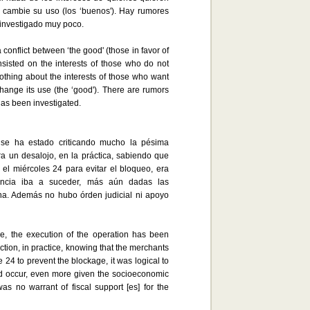
 cambie su uso (los ‘buenos'). Hay rumores
 investigado muy poco.
conflict between ‘the good' (those in favor of
nsisted on the interests of those who do not
othing about the interests of those who want
change its use (the ‘good'). There are rumors
 has been investigated.
, se ha estado criticando mucho la pésima
a un desalojo, en la práctica, sabiendo que
 el miércoles 24 para evitar el bloqueo, era
lencia iba a suceder, más aún dadas las
ona. Además no hubo órden judicial ni apoyo
ce, the execution of the operation has been
iction, in practice, knowing that the merchants
 24 to prevent the blockage, it was logical to
ld occur, even more given the socioeconomic
was no warrant of fiscal support [es] for the