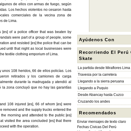
, algunos de ellos con armas de fuego, según
idas. Los hechos violentos no cesaron hasta
ocales comerciales de la vecina zona de
es de Lima.
 [es] of a police officer that was beaten by
 vandals were part of a group of people, some
Ayúdenos Con
ration and resisted [es] the police that can be
ued until that night as local businesses were
Recorriendo El Perú
the textile clothing emporium of Lima.
Skate
La partida desde Miraflores Lima
y unos 108 heridos, 66 de ellos policías. Los
Travesia por la carretera
ueron retirados y los camiones de carga
Llegando a la sierra peruana
almente durante la madrugada y atendió al
itó la zona concluyó que no hay las garantías
Llegando a Puquio
Desde Abancay hasta Cuzco
Cruzando los andes
 and 108 injured [es], 66 of whom [es] were
ere removed and the supply trucks entered the
Recomendados
g the morning and attended to the public [es]
at visited the area concluded [es] that there
Enviar mensajes de texto claro
oceed with the operation.
Fechas Civicas Del Perú