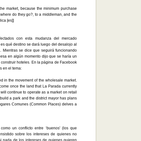
 the market, because the minimum purchase
 where do they go?, to a middleman, and the
ca [es]]
fectados con esta mudanza del mercado
 es qué destino se dará luego del desalojo al
. Mientras se dice que seguirá funcionando
ldesa en algún momento dijo que se haría un
de construir hoteles. En la página de Facebook
 en el tema:
lved in the movement of the wholesale market.
utcome once the land that La Parada currently
will continue to operate as a market on retail
 build a park and the district mayor has plans
 Lugares Comunes (Common Places) delves a
como un conflicto entre ‘buenos' (los que
insistido sobre los intereses de quienes no
i nada de los intereses de quienes quieren