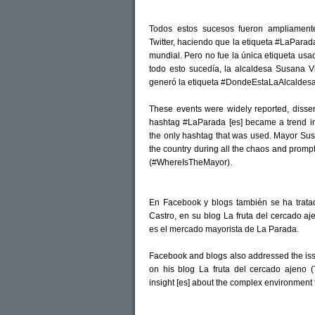
Todos estos sucesos fueron ampliament
Twitter, haciendo que la etiqueta #LaParada
mundial. Pero no fue la única etiqueta us
todo esto sucedía, la alcaldesa Susana Vi
generó la etiqueta #DondeEstaLaAlcaldesa
These events were widely reported, disse
hashtag #LaParada [es] became a trend in 
the only hashtag that was used. Mayor Sus
the country during all the chaos and prom
(#WhereIsTheMayor).
En Facebook y blogs también se ha tratad
Castro, en su blog La fruta del cercado a
es el mercado mayorista de La Parada.
Facebook and blogs also addressed the issu
on his blog La fruta del cercado ajeno (
insight [es] about the complex environment 