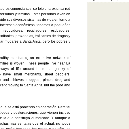
peros comerciantes, se teje una extensa red
ersonas y familias. Estas personas viven en
uido sus diversos sistemas de vida en torno a
e intereses económicos, tenemos a pequeños
reducidores, recicladores, estibadores,
ltantes, proxenetas, traficantes de drogas y
tar mudarse a Santa Anita, pero los pobres y
ealthy merchants, an extensive network of
ilies is woven. These people live near La
ays of life around it. In that galaxy of
we have small merchants, street peddlers,
men and…thieves, muggers, pimps, drug and
ccept moving to Santa Anita, but the poor and
 que se está poniendo en operación. Para tal
iálogos y postergaciones, que vienen incluso
fue la que construyó el mercado. Y aunque a
uchas más ventajas que el actual, no todos