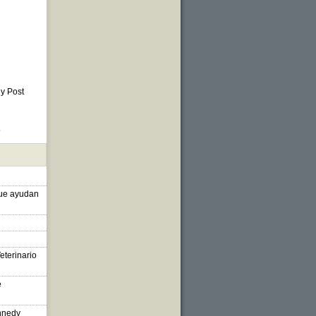
 y Post
o
que ayudan
eterinario
e
nnedy