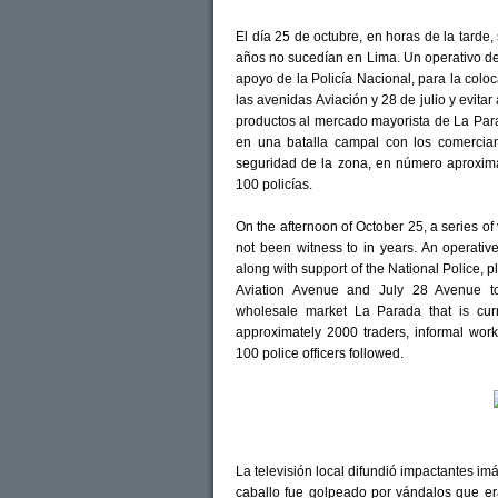
El día 25 de octubre, en horas de la tarde
años no sucedían en Lima. Un operativo de
apoyo de la Policía Nacional, para la col
las avenidas Aviación y 28 de julio y evita
productos al mercado mayorista de La Par
en una batalla campal con los comercian
seguridad de la zona, en número aproxi
100 policías.
On the afternoon of October 25, a series of 
not been witness to in years. An operative
along with support of the National Police, p
Aviation Avenue and July 28 Avenue to
wholesale market La Parada that is cur
approximately 2000 traders, informal work
100 police officers followed.
La televisión local difundió impactantes i
caballo fue golpeado por vándalos que er