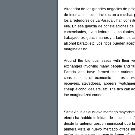
Alrededor de los grandes negocios de prós
de intercambios que involucran a muchas p
los alrededores de La Parada y han constit
ella. En esa galaxia de constelaciones d
comerciantes, vendedores ambulantes, 
trabajadores, guachimanes y… ladrones, asa
alcohol barato, etc. Los ricos pueden acep
marginales no.
Around the big businesses with their w
exchanges involving many people and fam
Parada and have formed their various w
constellations of economic interests, 
receivers, stevedores, laborers, watch
cheap alcohol dealers, etc. The rich can a
the marginalized cannot.
Santa Anita es el nuevo mercado mayorista
efecto ha habido infinidad de estudios, d
desde la anterior gestión municipal que 
primera vista el nuevo mercado ofrece m