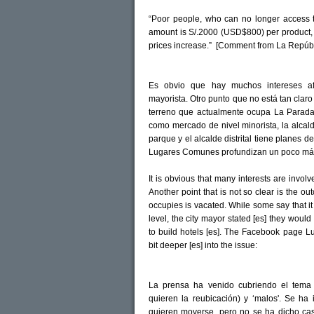
“Poor people, who can no longer access
amount is S/.2000 (USD$800) per product,
prices increase.” [Comment from La Repúbli
Es obvio que hay muchos intereses a
mayorista. Otro punto que no está tan claro
terreno que actualmente ocupa La Parada
como mercado de nivel minorista, la alca
parque y el alcalde distrital tiene planes 
Lugares Comunes profundizan un poco más
It is obvious that many interests are invo
Another point that is not so clear is the o
occupies is vacated. While some say that it 
level, the city mayor stated [es] they would
to build hotels [es]. The Facebook page
bit deeper [es] into the issue:
La prensa ha venido cubriendo el tema 
quieren la reubicación) y ‘malos'. Se ha 
quieren moverse, pero no se ha dicho cas