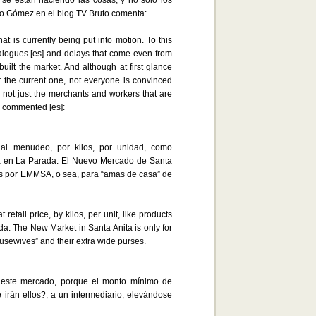
se están haciendo las cosas, y no sólo los
lio Gómez en el blog TV Bruto comenta:
t is currently being put into motion. To this
alogues [es] and delays that come even from
built the market. And although at first glance
 the current one, not everyone is convinced
 not just the merchants and workers that are
z commented [es]:
al menudeo, por kilos, por unidad, como
a en La Parada. El Nuevo Mercado de Santa
os por EMMSA, o sea, para “amas de casa” de
 retail price, by kilos, per unit, like products
da. The New Market in Santa Anita is only for
usewives” and their extra wide purses.
 este mercado, porque el monto mínimo de
irán ellos?, a un intermediario, elevándose