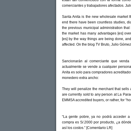
están tan convencidos con la forma cómo 
comerciantes y trabajadores afectados. Ju
Santa Anita is the new wholesale market tha
end there have been countless studies, di
the previous municipal administration that 
the market has many advantages [es] over
[es] by the way things are being done, and
affected. On the blog TV Bruto, Julio Góme
Sancionarán al comerciante que venda 
actualmente se vende a cualquier person
Anita es solo para compradores acreditad
monedero extra ancho:
They will penalize the merchant that sells at
are currently sold to any person at La Para
EMMSA accredited buyers, or rather, for “ho
“La gente pobre, ya no podrá acceder a
compra es S/.2000 por producto, ¿a dónde 
así los costos.” [Comentario LR]