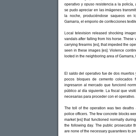
operativo y opuso resistencia a la policía
se pudo apreciar en las imágenes transmit
la noche, produciéndose saqueos en l
Gamarra, el emporio de confecciones textil
Local television released shocking images
vandals after falling from his horse. These
carrying firearms [es], that impeded the ope
seen in these images [es]. Violence contin
looted in the neighboring area of Gamarra, 
El saldo del operativo fue de dos muertos 
pocos bloques de cemento colocados f
ingresaron al mercado que funcionó norm
público al día siguiente. La fiscal que vis
necesarias para proceder con el operativo.
The toll of the operation was two deaths
police officers. The few concrete blocks w
market [es] that functioned normally durin
the following day. The public prosecutor th
are none of the necessary guarantees to pr