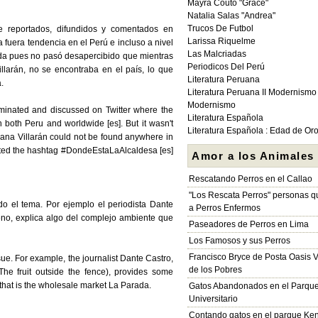
Mayra Couto "Grace"
Natalia Salas "Andrea"
Trucos De Futbol
e reportados, difundidos y comentados en
Larissa Riquelme
 fuera tendencia en el Perú e incluso a nivel
Las Malcriadas
ada pues no pasó desapercibido que mientras
Periodicos Del Perú
llarán, no se encontraba en el país, lo que
Literatura Peruana
.
Literatura Peruana II Modernismo
Modernismo
minated and discussed on Twitter where the
Literatura Española
both Peru and worldwide [es]. But it wasn't
Literatura Española : Edad de Or
ana Villarán could not be found anywhere in
pted the hashtag #DondeEstaLaAlcaldesa [es]
Amor a los Animales
Rescatando Perros en el Callao
"Los Rescata Perros" personas 
o el tema. Por ejemplo el periodista Dante
a Perros Enfermos
jeno, explica algo del complejo ambiente que
Paseadores de Perros en Lima
Los Famosos y sus Perros
Francisco Bryce de Posta Oasis V
e. For example, the journalist Dante Castro,
de los Pobres
The fruit outside the fence), provides some
that is the wholesale market La Parada.
Gatos Abandonados en el Parqu
Universitario
Contando gatos en el parque Ke