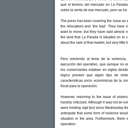
que el terreno del mercado en La Parada
sobre la venta de ese mercado, pero se ha
The press has been covering the issue as a 
the relocation) and ‘the bad'. They have i
want to move, but they have said almost n
the land that La Parada is situated on to 
about the sale of that market, but very little
Pero volviendo al tema de la violencia
ejecución del operativo, que aunque no er
los comerciantes estaban en vigilia desde
lógico preveer que algún tipo de vio
características socio económicas de la z
fiscal para la operación.
However, returning to the issue of violen
harshly criticized. Although it was not an ev
were holding vigil [es] since Wednesday the
anticipate that some form of violence wou
situation in the area. Furthermore, there 
operation.