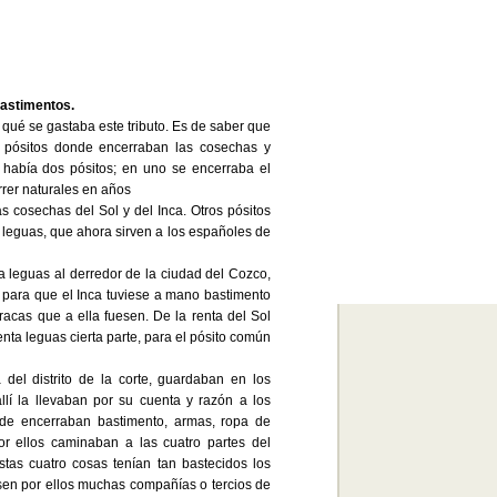
 bastimentos.
ué se gastaba este tributo. Es de saber que
e pósitos donde encerraban las cosechas y
, había dos pósitos; en uno se encerraba el
rer naturales en años
as cosechas del Sol y del Inca. Otros pósitos
s leguas, que ahora sirven a los españoles de
a leguas al derredor de la ciudad del Cozco,
e, para que el Inca tuviese a mano bastimento
acas que a ella fuesen. De la renta del Sol
ta leguas cierta parte, para el pósito común
del distrito de la corte, guardaban en los
llí la llevaban por su cuenta y razón a los
de encerraban bastimento, armas, ropa de
por ellos caminaban a las cuatro partes del
tas cuatro cosas tenían tan bastecidos los
sen por ellos muchas compañías o tercios de