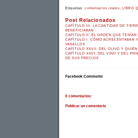
Etiquetas:
comentarios reales
,
LIBRO 
Post Relacionados
CAPÍTULO III: LA CANTIDAD DE TIER
BENEFICIABAN
CAPÍTULO II: EL ORDEN QUE TENÍAN
CAPÍTULO I: CÓMO ACRECENTABAN Y
VASALLOS
CAPÍTULO XXVII: DEL OLIVO Y QUIÉN
CAPÍTULO XXVI: DEL VINO Y DEL PR
DE SUS PRECIOS
Facebook Comments
0 comentarios:
Publicar un comentario