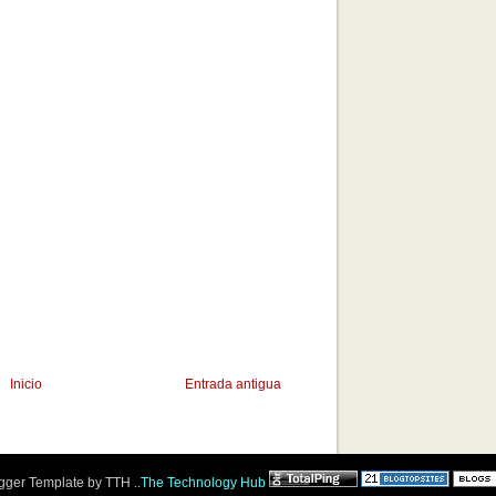
Inicio
Entrada antigua
ger Template by TTH ..
The Technology Hub