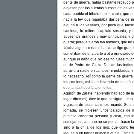
gente de guerra, había bastante recaudo p
alojasen por los pueblos a costa de los va
cada pueblo el tributo que le cabía, que no
nacía la ley que mandaba dar pena de m
alguna a los vasallos, por poca que fues
caminos, lo refiere, capítulo sesenta, y
aposentos grandes y muy principales, y d
guerra; porque fueron tan temidos, que no 
faltaba alguna cosa se hacía castigo grande
con él iban de una parte a otra era osado d
aunque el daño que hiciese no fuese muc
es de Pedro de Cieza. Decían los indios 
agravio a nadie en campos ni poblados, y p
lo necesario. Así como la gente de guerra
los caminos, así iban llevando de los pósi
que jamás hubo falta en ellos.
Agustín de Zárate, habiendo hablado de l
lugar diremos), dice lo que se sigue, Libro
y gastos de estos caminos, mandó Guaina
jornada, se hiciesen unos palacios de
pudiese caber su persona y casa, con tod
semejantes, aunque no se podían hacer ta
sino a la orilla de los ríos, que como 
leguas, y en partes quince y veinte. Estos