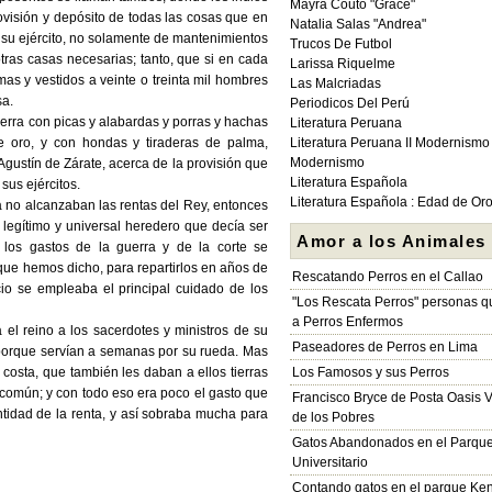
Mayra Couto "Grace"
ovisión y depósito de todas las cosas que en
Natalia Salas "Andrea"
 su ejército, no solamente de mantenimientos
Trucos De Futbol
tras casas necesarias; tanto, que si en cada
Larissa Riquelme
as y vestidos a veinte o treinta mil hombres
Las Malcriadas
sa.
Periodicos Del Perú
erra con picas y alabardas y porras y hachas
Literatura Peruana
e oro, y con hondas y tiraderas de palma,
Literatura Peruana II Modernismo
Modernismo
 Agustín de Zárate, acerca de la provisión que
Literatura Española
sus ejércitos.
Literatura Española : Edad de Or
ra no alcanzaban las rentas del Rey, entonces
 legítimo y universal heredero que decía ser
Amor a los Animales
los gastos de la guerra y de la corte se
que hemos dicho, para repartirlos en años de
Rescatando Perros en el Callao
cio se empleaba el principal cuidado de los
"Los Rescata Perros" personas 
a Perros Enfermos
el reino a los sacerdotes y ministros de su
Paseadores de Perros en Lima
, porque servían a semanas por su rueda. Mas
osta, que también les daban a ellos tierras
Los Famosos y sus Perros
común; y con todo eso era poco el gasto que
Francisco Bryce de Posta Oasis V
ntidad de la renta, y así sobraba mucha para
de los Pobres
Gatos Abandonados en el Parqu
Universitario
Contando gatos en el parque Ke