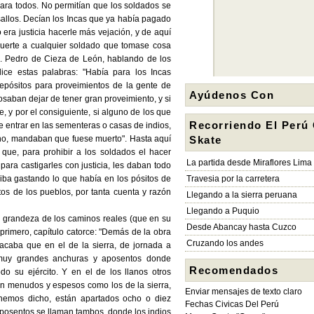
ara todos. No permitían que los soldados se
sallos. Decían los Incas que ya había pagado
 era justicia hacerle más vejación, y de aquí
uerte a cualquier soldado que tomase cosa
e. Pedro de Cieza de León, hablando de los
 dice estas palabras: "Había para los Incas
epósitos para proveimientos de la gente de
Ayúdenos Con
osaban dejar de tener gran proveimiento, y si
, y por el consiguiente, si alguno de los que
Recorriendo El Perú
e entrar en las sementeras o casas de indios,
ho, mandaban que fuese muerto". Hasta aquí
Skate
que, para prohibir a los soldados el hacer
La partida desde Miraflores Lima
ara castigarles con justicia, les daban todo
 iba gastando lo que había en los pósitos de
Travesia por la carretera
tos de los pueblos, por tanta cuenta y razón
Llegando a la sierra peruana
Llegando a Puquio
a grandeza de los caminos reales (que en su
Desde Abancay hasta Cuzco
 primero, capítulo catorce: "Demás de la obra
Cruzando los andes
caba que en el de la sierra, de jornada a
 muy grandes anchuras y aposentos donde
Recomendados
o su ejército. Y en el de los llanos otros
n menudos y espesos como los de la sierra,
Enviar mensajes de texto claro
tenemos dicho, están apartados ocho o diez
Fechas Civicas Del Perú
 aposentos se llaman tambos, donde los indios