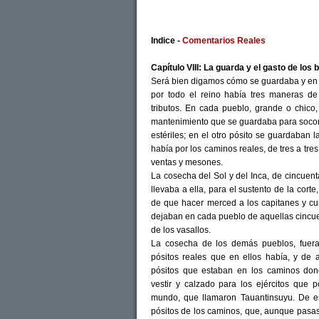
Indice -
Comentarios Reales
Capítulo VIII: La guarda y el gasto de los
Será bien digamos cómo se guardaba y en q
por todo el reino había tres maneras d
tributos. En cada pueblo, grande o chico
mantenimiento que se guardaba para socor
estériles; en el otro pósito se guardaban l
había por los caminos reales, de tres a tre
ventas y mesones.
La cosecha del Sol y del Inca, de cincuent
llevaba a ella, para el sustento de la cort
de que hacer merced a los capitanes y cur
dejaban en cada pueblo de aquellas cincuen
de los vasallos.
La cosecha de los demás pueblos, fuera 
pósitos reales que en ellos había, y de a
pósitos que estaban en los caminos don
vestir y calzado para los ejércitos que 
mundo, que llamaron Tauantinsuyu. De es
pósitos de los caminos, que, aunque pasa