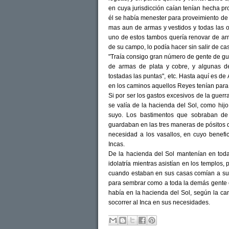
en cuya jurisdicción caían tenían hecha pr
él se había menester para proveimiento de
mas aun de armas y vestidos y todas las o
uno de estos tambos quería renovar de arm
de su campo, lo podía hacer sin salir de ca
"Traía consigo gran número de gente de gu
de armas de plata y cobre, y algunas d
tostadas las puntas", etc. Hasta aquí es de
en los caminos aquellos Reyes tenían para 
Si por ser los gastos excesivos de la guer
se valía de la hacienda del Sol, como hijo
suyo. Los bastimentos que sobraban de 
guardaban en las tres maneras de pósitos 
necesidad a los vasallos, en cuyo benefi
Incas.
De la hacienda del Sol mantenían en toda 
idolatría mientras asistían en los templos
cuando estaban en sus casas comían a su c
para sembrar como a toda la demás gente 
había en la hacienda del Sol, según la ca
socorrer al Inca en sus necesidades.