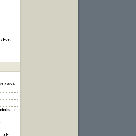
 y Post
o
que ayudan
eterinario
e
nnedy