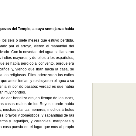
riquezas del Templo, a cuya semejanza había
e los seis o siete meses que estuvo perdida,
do por el arroyo, vieron el manantial del
olvado. Con la novedad del agua se llamaron
s indios mayores, y de ellos a los españoles,
ue se había perdido al convento, porque era
 caños, y, viendo que iban hacia la casa, se
 a los religiosos. Ellos aderezaron los caños
 que antes tenían, y restituyeron el agua a su
enía ni por do pasaba; verdad es que había
ían muy hondos.
de dar hortaliza era, en tiempo de los Incas,
 las casas reales de los Reyes, donde había
es, muchas plantas menores, muchos árboles
s, bravos y domésticos, y sabandijas de las
rtos y lagartijas, y caracoles, mariposas y
da cosa puesta en el lugar que más al propio