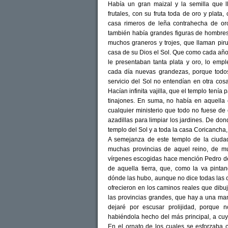
Había un gran maizal y la semilla que 
frutales, con su fruta toda de oro y plata
casa rimeros de leña contrahecha de oro
también había grandes figuras de hombres
muchos graneros y trojes, que llaman pir
casa de su Dios el Sol. Que como cada año, 
le presentaban tanta plata y oro, lo em
cada día nuevas grandezas, porque todos
servicio del Sol no entendían en otra cos
Hacían infinita vajilla, que el templo tenía 
tinajones. En suma, no había en aquell
cualquier ministerio que todo no fuese de 
azadillas para limpiar los jardines. De d
templo del Sol y a toda la casa Coricancha,
A semejanza de este templo de la ciud
muchas provincias de aquel reino, de m
vírgenes escogidas hace mención Pedro d
de aquella tierra, que, como la va pintan
dónde las hubo, aunque no dice todas las c
ofrecieron en los caminos reales que dibuj
las provincias grandes, que hay a una man
dejaré por escusar prolijidad, porque
habiéndola hecho del más principal, a cu
En el ornato de los cuales se esforzaba 