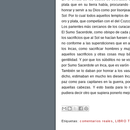
plata que en su tierra había, procurando
honrar y servir a su Dios como por lisonjea
Sol. Por lo cual todos aquellos templos d
oro y plata, que competían con el del Cozco
Los parientes más cercanos de los curacas
El Sumo Sacerdote, como obispo de cada pr
los sacrificios que al Sol se hacían fuesen
no conforme a las supersticiones que en a
los Incas, como sacrificar hombres y m
aquellos sacrificios y otras cosas muy b
gentilidad. Y por que los súbditos no se v
por Sumo Sacerdote un Inca, que es varón d
También se lo daban por honrar a los va
dicho, estimaban en mucho les diesen Inca
paz como para capitanes en la guerra, po
aquellas cabezas. Y esto basta para lo
pudiera decir otro que supiera ponerlo mej
Etiquetas:
comentarios reales
,
LIBRO 