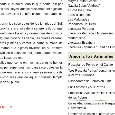
Mayra Couto "Grace"
 cada cual hacer todo lo que podía, así por
Natalia Salas "Andrea"
r a sus Reyes, que se preciaban ser hijos del
Trucos De Futbol
e las provincias también estaban chapados de
Larissa Riquelme
.
Las Malcriadas
 eran los sacerdotes de los templos del Sol.
Periodicos Del Perú
ovincia, era Inca de la sangre real, por que
Literatura Peruana
 conforme a los ritos y ceremonias del Cozco y
Literatura Peruana II Modernismo
Modernismo
lgunas provincias había, las cuales vedaron
Literatura Española
ujeres y niños y comer la carne humana de
Literatura Española : Edad de Or
árbaras que dijimos tuvieron en su primera
olviesen a ellas les obligaban a que tuviesen
Amor a los Animales
e la sangre real.
sallos que, como en muchas partes lo hemos
Rescatando Perros en el Callao
s por superiores, así para sacerdotes en la
"Los Rescata Perros" personas 
rque era hacer a los inferiores miembros de
a Perros Enfermos
 mucho más que de aquel riquísimo templo
Paseadores de Perros en Lima
or en su punto.
Los Famosos y sus Perros
Francisco Bryce de Posta Oasis V
de los Pobres
Gatos Abandonados en el Parqu
TERCERO
Universitario
Contando gatos en el parque Ke