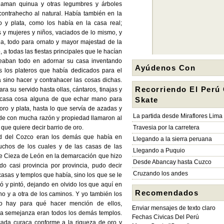
llaman quinua y otras legumbres y árboles
, contrahecho al natural. Había también en la
 y plata, como los había en la casa real;
 y mujeres y niños, vaciados de lo mismo, y
ua, todo para ornato y mayor majestad de la
a todas las fiestas principales que le hacían
pleaban todo en adornar su casa inventando
Ayúdenos Con
 los plateros que había dedicados para el
a sino hacer y contrahacer las cosas dichas.
Recorriendo El Perú
para su servido hasta ollas, cántaros, tinajas y
a casa cosa alguna de que echar mano para
Skate
oro y plata, hasta lo que servía de azadas y
La partida desde Miraflores Lima
onde con mucha razón y propiedad llamaron al
 que quiere decir barrio de oro.
Travesia por la carretera
ad del Cozco eran los demás que había en
Llegando a la sierra peruana
uchos de los cuales y de las casas de las
Llegando a Puquio
e Cieza de León en la demarcación que hizo
Desde Abancay hasta Cuzco
do casi provincia por provincia, pudo decir
Cruzando los andes
asas y templos que había, sino los que se le
ó y pintó, dejando en olvido los que aquí en
Recomendados
o y a otra de los caminos. Y yo también los
 no hay para qué hacer mención de ellos,
Enviar mensajes de texto claro
ya semejanza eran todos los demás templos.
Fechas Civicas Del Perú
cada curaca conforme a la riqueza de oro y