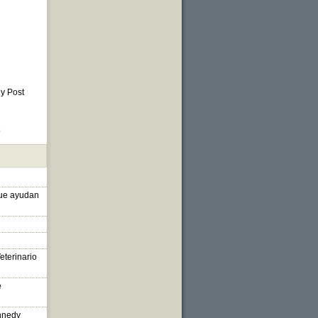
 y Post
o
que ayudan
eterinario
e
nnedy