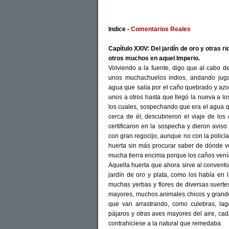
Indice -
Comentarios Reales
Capítulo XXIV: Del jardín de oro y otras 
otros muchos en aquel Imperio.
Volviendo a la fuente, digo que al cabo d
unos muchachuelos indios, andando jugan
agua que salía por el caño quebrado y az
unos a otros hasta que llegó la nueva a lo
los cuales, sospechando que era el agua q
cerca de él, descubrieron el viaje de los
certificaron en la sospecha y dieron aviso
con gran regocijo, aunque no con la policía
huerta sin más procurar saber de dónde v
mucha tierra encima porque los caños ven
Aquella huerta que ahora sirve al convento 
jardín de oro y plata, como los había en
muchas yerbas y flores de diversas suert
mayores, muchos animales chicos y grande
que van arrastrando, como culebras, laga
pájaros y otras aves mayores del aire, ca
contrahiciese a la natural que remedaba.