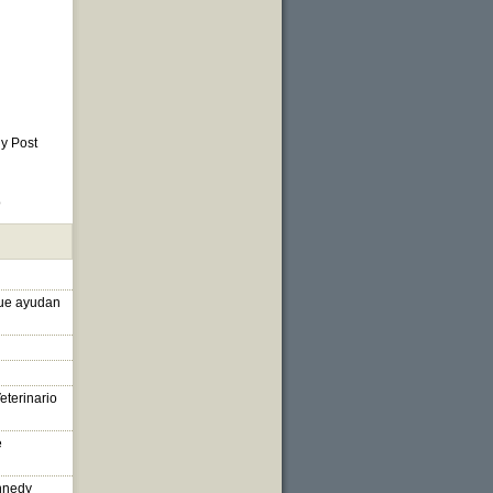
 y Post
o
que ayudan
eterinario
e
nnedy