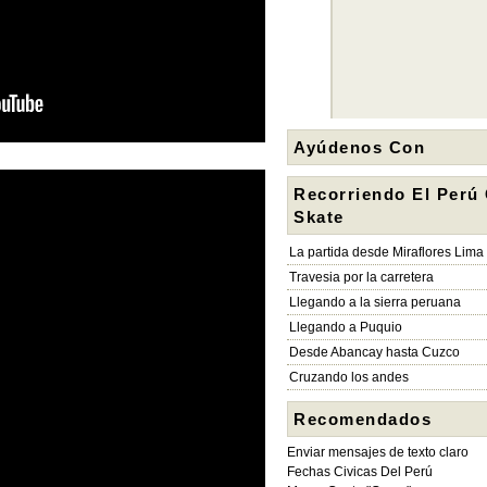
Ayúdenos Con
Recorriendo El Perú
Skate
La partida desde Miraflores Lima
Travesia por la carretera
Llegando a la sierra peruana
Llegando a Puquio
Desde Abancay hasta Cuzco
Cruzando los andes
Recomendados
Enviar mensajes de texto claro
Fechas Civicas Del Perú