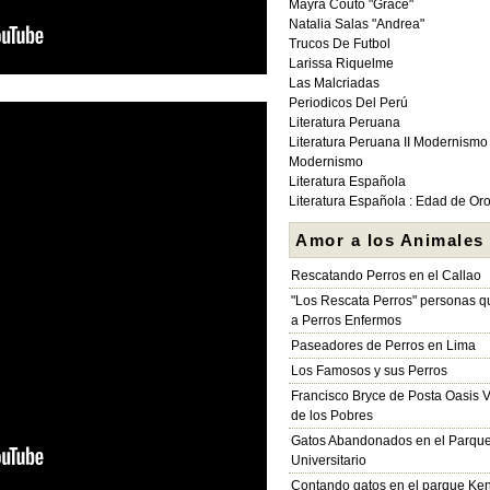
Mayra Couto "Grace"
Natalia Salas "Andrea"
Trucos De Futbol
Larissa Riquelme
Las Malcriadas
Periodicos Del Perú
Literatura Peruana
Literatura Peruana II Modernismo
Modernismo
Literatura Española
Literatura Española : Edad de Or
Amor a los Animales
Rescatando Perros en el Callao
"Los Rescata Perros" personas 
a Perros Enfermos
Paseadores de Perros en Lima
Los Famosos y sus Perros
Francisco Bryce de Posta Oasis V
de los Pobres
Gatos Abandonados en el Parqu
Universitario
Contando gatos en el parque Ke