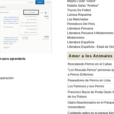
Mayra Couto "Grace"
Natalia Salas "Andrea"
Trucos De Futbol
Larissa Riquelme
Las Malcriadas
Periodicos Del Perú
Literatura Peruana
Literatura Peruana II Modernismo
Modernismo
Literatura Española
Literatura Española : Edad de Or
Amor a los Animales
en para agrandarla
Rescatando Perros en el Callao
"Los Rescata Perros" personas 
a Perros Enfermos
 operación:
Paseadores de Perros en Lima
Los Famosos y sus Perros
Francisco Bryce de Posta Oasis V
de los Pobres
Gatos Abandonados en el Parqu
Universitario
Contando gatos en el parque Ke