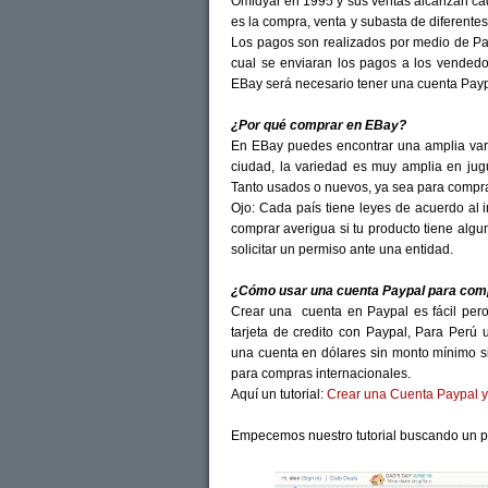
Omidyar en 1995 y sus ventas alcanzan cad
es la compra, venta y subasta de diferente
Los pagos son realizados por medio de Pa
cual se enviaran los pagos a los vendedo
EBay será necesario tener una cuenta Payp
¿Por qué comprar en EBay?
En EBay puedes encontrar una amplia vari
ciudad, la variedad es muy amplia en jugu
Tanto usados o nuevos, ya sea para compra
Ojo: Cada país tiene leyes de acuerdo al i
comprar averigua si tu producto tiene algu
solicitar un permiso ante una entidad.
¿Cómo usar una cuenta Paypal para com
Crear una cuenta en Paypal es fácil per
tarjeta de credito con Paypal, Para Perú 
una cuenta en dólares sin monto mínimo si 
para compras internacionales.
Aquí un tutorial:
Crear una Cuenta Paypal y V
Empecemos nuestro tutorial buscando un p