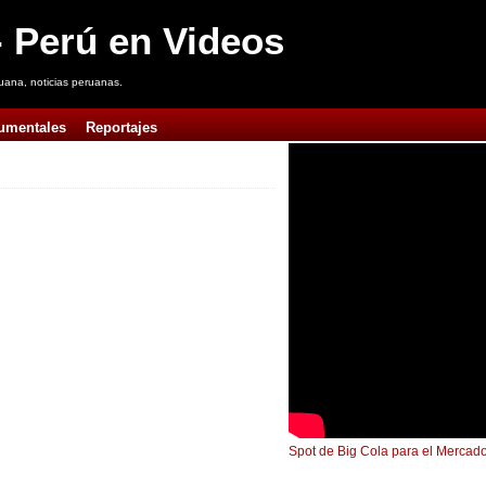
 Perú en Videos
uana, noticias peruanas.
umentales
Reportajes
Spot de Big Cola para el Mercado