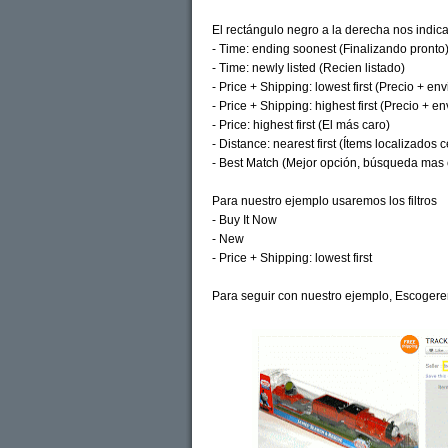
El rectángulo negro a la derecha nos indic
- Time: ending soonest (Finalizando pronto
- Time: newly listed (Recien listado)
- Price + Shipping: lowest first (Precio + en
- Price + Shipping: highest first (Precio + e
- Price: highest first (El más caro)
- Distance: nearest first (Ítems localizados c
- Best Match (Mejor opción, búsqueda mas 
Para nuestro ejemplo usaremos los filtros
- Buy It Now
- New
- Price + Shipping: lowest first
Para seguir con nuestro ejemplo, Escogerem