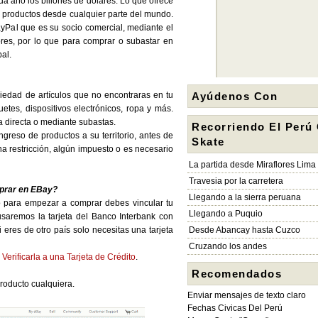
a año los billones de dólares. Lo que ofrece
s productos desde cualquier parte del mundo.
yPal que es su socio comercial, mediante el
res, por lo que para comprar o subastar en
al.
edad de artículos que no encontraras en tu
Ayúdenos Con
etes, dispositivos electrónicos, ropa y más.
 directa o mediante subastas.
Recorriendo El Perú
ngreso de productos a su territorio, antes de
Skate
na restricción, algún impuesto o es necesario
La partida desde Miraflores Lima
Travesia por la carretera
prar en EBay?
Llegando a la sierra peruana
o para empezar a comprar debes vincular tu
Llegando a Puquio
usaremos la tarjeta del Banco Interbank con
eres de otro país solo necesitas una tarjeta
Desde Abancay hasta Cuzco
Cruzando los andes
erificarla a una Tarjeta de Crédito
.
Recomendados
roducto cualquiera.
Enviar mensajes de texto claro
Fechas Civicas Del Perú