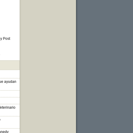
 y Post
o
que ayudan
eterinario
e
nnedy