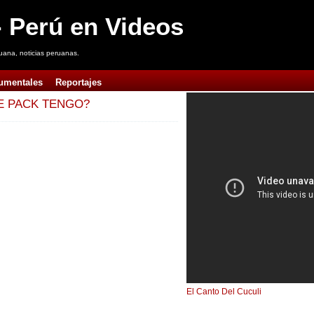
 Perú en Videos
uana, noticias peruanas.
umentales
Reportajes
E PACK TENGO?
El Canto Del Cuculi