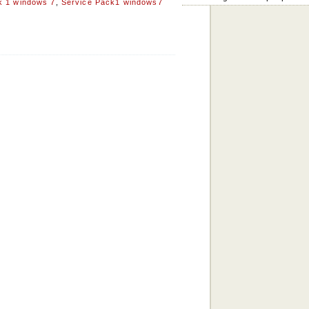
k 1 windows 7
,
Service Pack1 windows7