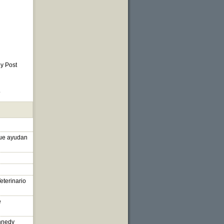
 y Post
o
que ayudan
eterinario
e
nnedy