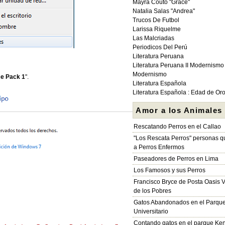
Mayra Couto "Grace"
Natalia Salas "Andrea"
Trucos De Futbol
Larissa Riquelme
Las Malcriadas
Periodicos Del Perú
Literatura Peruana
Literatura Peruana II Modernismo
Modernismo
ce Pack 1
".
Literatura Española
Literatura Española : Edad de Or
Amor a los Animales
Rescatando Perros en el Callao
"Los Rescata Perros" personas 
a Perros Enfermos
Paseadores de Perros en Lima
Los Famosos y sus Perros
Francisco Bryce de Posta Oasis V
de los Pobres
Gatos Abandonados en el Parqu
Universitario
Contando gatos en el parque Ke