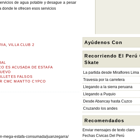
servicios de agua potable y desague a pesar
 donde le ofrecen esos servicios
Ayúdenos Con
RIA
,
VILLA CLUB 2
Recorriendo El Perú
Skate
BAL
CO ES ACUSADA DE ESTAFA
NUEVO
La partida desde Miraflores Lima
ILLETES FALSOS
Travesia por la carretera
OR CMC MANTTO CYPCO
Llegando a la sierra peruana
Llegando a Puquio
Desde Abancay hasta Cuzco
Cruzando los andes
Recomendados
Enviar mensajes de texto claro
Fechas Civicas Del Perú
gran-mega-estafa-consumada/juanzegarra/