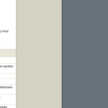
 y Post
o
que ayudan
eterinario
e
nnedy