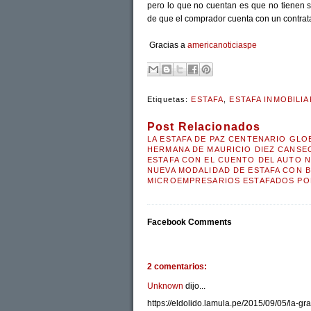
pero lo que no cuentan es que no tienen 
de que el comprador cuenta con un contrata
Gracias a
americanoticiaspe
Etiquetas:
ESTAFA
,
ESTAFA INMOBILIA
Post Relacionados
LA ESTAFA DE PAZ CENTENARIO GLO
HERMANA DE MAURICIO DIEZ CANSE
ESTAFA CON EL CUENTO DEL AUTO 
NUEVA MODALIDAD DE ESTAFA CON B
MICROEMPRESARIOS ESTAFADOS P
Facebook Comments
2 comentarios:
Unknown
dijo...
https://eldolido.lamula.pe/2015/09/05/la-