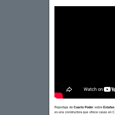
Reportaje de
Cuarto Poder
sobre
Estafas
es una constructora que ofrece casas en C