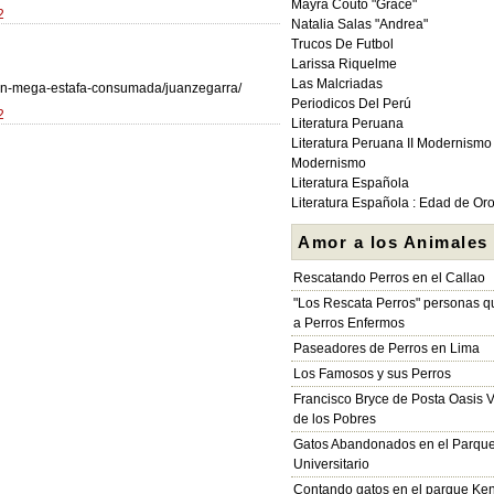
Mayra Couto "Grace"
2
Natalia Salas "Andrea"
Trucos De Futbol
Larissa Riquelme
Las Malcriadas
gran-mega-estafa-consumada/juanzegarra/
Periodicos Del Perú
2
Literatura Peruana
Literatura Peruana II Modernismo
Modernismo
Literatura Española
Literatura Española : Edad de Or
Amor a los Animales
Rescatando Perros en el Callao
"Los Rescata Perros" personas 
a Perros Enfermos
Paseadores de Perros en Lima
Los Famosos y sus Perros
Francisco Bryce de Posta Oasis V
de los Pobres
Gatos Abandonados en el Parqu
Universitario
Contando gatos en el parque Ke