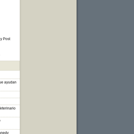
 y Post
o
que ayudan
eterinario
e
nnedy