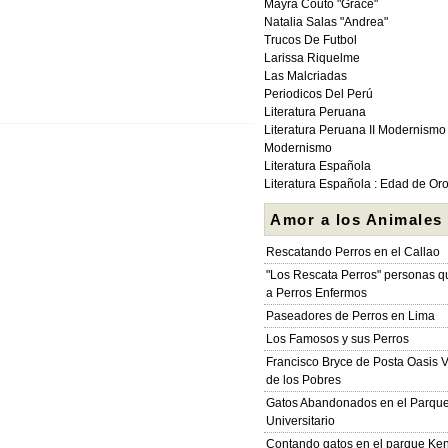
Mayra Couto "Grace"
Natalia Salas "Andrea"
Trucos De Futbol
Larissa Riquelme
Las Malcriadas
Periodicos Del Perú
Literatura Peruana
Literatura Peruana II Modernismo
Modernismo
Literatura Española
Literatura Española : Edad de Or
Amor a los Animales
Rescatando Perros en el Callao
"Los Rescata Perros" personas 
a Perros Enfermos
Paseadores de Perros en Lima
Los Famosos y sus Perros
Francisco Bryce de Posta Oasis V
de los Pobres
Gatos Abandonados en el Parqu
Universitario
Contando gatos en el parque Ke