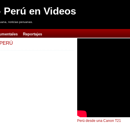
 Perú en Videos
uana, noticias peruanas.
umentales
Reportajes
 PERÚ
Perú desde una Canon T21