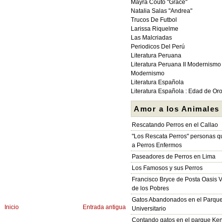
Mayra Couto "Grace"
Natalia Salas "Andrea"
Trucos De Futbol
Larissa Riquelme
Las Malcriadas
Periodicos Del Perú
Literatura Peruana
Literatura Peruana II Modernismo
Modernismo
Literatura Española
Literatura Española : Edad de Or
Amor a los Animales
Rescatando Perros en el Callao
"Los Rescata Perros" personas 
a Perros Enfermos
Paseadores de Perros en Lima
Los Famosos y sus Perros
Francisco Bryce de Posta Oasis V
de los Pobres
Gatos Abandonados en el Parqu
Inicio
Entrada antigua
Universitario
Contando gatos en el parque Ke