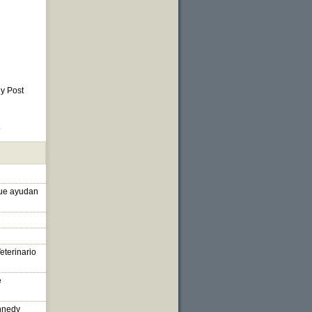
 y Post
o
que ayudan
eterinario
e
nnedy