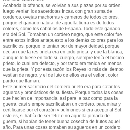
Acabada la ofrenda, se volvían a sus plazas por su orden;
luego venían los sacerdotes Incas, con gran suma de
corderos, ovejas machorras y carneros de todos colores,
porque el ganado natural de aquella tierra es de todos
colores, como los caballos de España. Todo este ganado
era del Sol. Tomaban un cordero negro, que este color fue
entre estos indios antepuesto a los demás colores para los
sacrificios, porque lo tenían por de mayor deidad, porque
decían que la res prieta era en todo prieta, y que la blanca,
aunque lo fuese en todo su cuerpo, siempre tenía el hocico
prieto, lo cual era defecto, y por tanto era tenida en menos
que la prieta. Y por esta razón los Reyes lo más del tiempo
vestían de negro, y el de luto de ellos era el vellorí, color
pardo que llaman.
Este primer sacrificio del cordero prieto era para catar los
agüeros y pronósticos de su fiesta. Porque todas las cosas
que hacían de importancia, así para la paz como para la
guerra, casi siempre sacrificaban un cordero, para mirar y
certificarse por el corazón y pulmones si era acepto al Sol,
esto es, si había de ser feliz o no aquella jornada de
guerra, si habían de tener buena cosecha de frutos aquel
año. Para unas cosas tomaban su agüeros en un cordero,