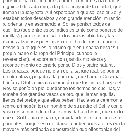
parentela, la cual iba por su orden, conforme a la edad y
dignidad de cada uno, a la plaza mayor de la ciudad, que
llaman Haucaypata. Allí esperaban a que saliese el Sol y
estaban todos descalzos y con grande atención, mirando
al oriente, y en asomando el Sol se ponían todos de
cuclillas (que entre estos indios es tanto como ponerse de
rodillas) para le adorar, y con los brazos abiertos y las
manos alzadas y puestas en derecho del rostro, dando
besos al aire (que es lo mismo que en España besar su
propia mano o la ropa del Príncipe, cuando le
reverencian), le adoraban con grandísimo afecta y
reconocimiento de tenerle por su Dios y padre natural.
Los curacas, porque no eran de la sangre real, se ponían
en otra plaza, pegada a la principal, que llaman Cussipata;
hacían al Sol la misma adoración que los Incas. Luego el
Rey se ponía en pie, quedando los demás de cuclillas, y
tomaba dos grandes vasos de oro, que llaman aquilla,
llenos del brebaje que ellos beben. Hacía esta ceremonia
(como primogénito) en nombre de su padre el Sol, y con el
vaso de la mano derecha le convidaba a beber, que era lo
que el Sol había de hacer, convidando el Inca a todos sus
parientes, porque eso del darse a beber unos a otros era la
mayor y más ordinaria demostración que ellos tenían del