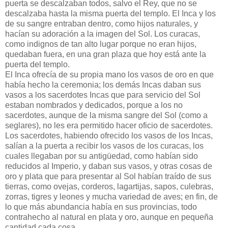
puerta se descalzaban todos, salvo el Rey, que no se
descalzaba hasta la misma puerta del templo. El Inca y los
de su sangre entraban dentro, como hijos naturales, y
hacían su adoración a la imagen del Sol. Los curacas,
como indignos de tan alto lugar porque no eran hijos,
quedaban fuera, en una gran plaza que hoy está ante la
puerta del templo.
El Inca ofrecía de su propia mano los vasos de oro en que
había hecho la ceremonia; los demás Incas daban sus
vasos a los sacerdotes Incas que para servicio del Sol
estaban nombrados y dedicados, porque a los no
sacerdotes, aunque de la misma sangre del Sol (como a
seglares), no les era permitido hacer oficio de sacerdotes.
Los sacerdotes, habiendo ofrecido los vasos de los Incas,
salían a la puerta a recibir los vasos de los curacas, los
cuales llegaban por su antigüedad, como habían sido
reducidos al Imperio, y daban sus vasos, y otras cosas de
oro y plata que para presentar al Sol habían traído de sus
tierras, como ovejas, corderos, lagartijas, sapos, culebras,
zorras, tigres y leones y mucha variedad de aves; en fin, de
lo que más abundancia había en sus provincias, todo
contrahecho al natural en plata y oro, aunque en pequeña
cantidad cada cosa.