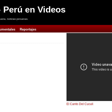
 Perú en Videos
uana, noticias peruanas.
umentales
Reportajes
El Canto Del Cuculi