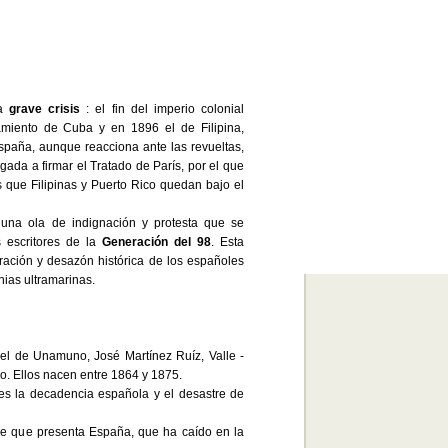
na
grave crisis
: el fin del imperio colonial
amiento de Cuba y en 1896 el de Filipina,
spaña, aunque reacciona ante las revueltas,
gada a firmar el Tratado de París, por el que
 que Filipinas y Puerto Rico quedan bajo el
una ola de indignación y protesta que se
s escritores de la
Generación del 98
. Esta
tración y desazón histórica de los españoles
ias ultramarinas.
el de Unamuno, José Martínez Ruíz, Valle -
do. Ellos nacen entre 1864 y 1875.
 es la decadencia española y el desastre de
le que presenta España, que ha caído en la