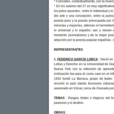
* Coinciden, contextualmente, con la Guerr
* En los autores del 27 es muy significativa 
los polos opuestos : entre lo intelectual y 
del arte y una concepción, entre la purez
poesía pura y la poesía preocupada por l
minorías y mayorías, alternan el hermetismo 
lo universal y lo español, van y vienen 
momento (surrealismo) y de la mejor poe
atracción por la poesía popular española : c
REPRESENTANTES
1.
FEDERICO GARCÍA LORCA
: Nació en
Letras y Derecho en la Universidad de G
Nueva York con la intención de aprende
civilización fue para él como caer en el in
1932 fundó La Barraca, grupo de teatro f
recorrió el país dando funciones clásic
asesinado en Viznar, cerca de Granada por
TEMAS
: Rasgos tristes o trágicos del fo
pasiones y el destino.
OBRAS
: