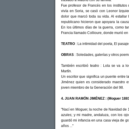
trasladó a Madrid con su familia.
Fue profesor de Francés en los instituto
vivía en Soria, se casó con Leonor Izqui
dolor que marcó toda su vida. Al estallar l
republicano hicieron que apoyara la caus
En los últimos días de la guerra, como t
Francia llamado Collioure, donde murió en
TEATRO
: La intimidad del poeta, El pasaj
OBRAS
: Soledades, galerías y otros poem
También escribió teatro : Lola se va a l
Martín.
Un escritor que significa un puente entre
Jiménez quien es considerado maestro es
joven miembro de la Generación del 98.
4. JUAN RAMÓN JIMÉNEZ : (Moguer 1881
"Nací en Moguer, la noche de Navidad de 18
azules; y mi madre, andaluza, con los oj
guardó mi infancia en una casa vieja de gr
años ..."