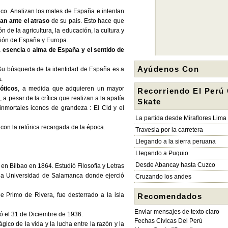
ico. Analizan los males de España e intentan
an ante el atraso
de su país. Esto hace que
 de la agricultura, la educación, la cultura y
ción de España y Europa.
a
esencia
o
alma de España y el sentido de
Ayúdenos Con
 Su búsqueda de la identidad de España es a
a.
óticos
, a medida que adquieren un mayor
Recorriendo El Perú
a pesar de la crítica que realizan a la apatía
Skate
inmortales iconos de grandeza : El Cid y el
La partida desde Miraflores Lima
on la retórica recargada de la época.
Travesia por la carretera
Llegando a la sierra peruana
Llegando a Puquio
Desde Abancay hasta Cuzco
 en Bilbao en 1864. Estudió Filosofía y Letras
 la Universidad de Salamanca donde ejerció
Cruzando los andes
e Primo de Rivera, fue desterrado a la isla
Recomendados
Enviar mensajes de texto claro
 el 31 de Diciembre de 1936.
Fechas Civicas Del Perú
ágico de la vida y la lucha entre la razón y la