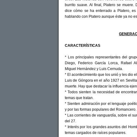
burrito suave. Al final, Platero se muer
dice cómo se ha enterrado a Platero, es 
hablando con Platero aunque éste ya no es
GENERAC
CARACTERÍSTICAS
* Los principales representantes del gru
Diego, Federico García Lorca, Rafael Al
Miguel Hernández y Luis Cernuda.
* El acontecimiento que los unió y les dio 
Luis de Góngora en el año 1927 en Sevilla
muerte. Hay que destacar la influencia ej
* Todos sienten la necesidad de encontra
temas que tratan.
* Sienten admiración por el lenguaje poéti
y por las formas populares del Romancero.
* Las corrientes de vanguardía, sobre el su
del 27.
* Interés por los grandes asuntos del Homb
temas cargados de raíces populares.