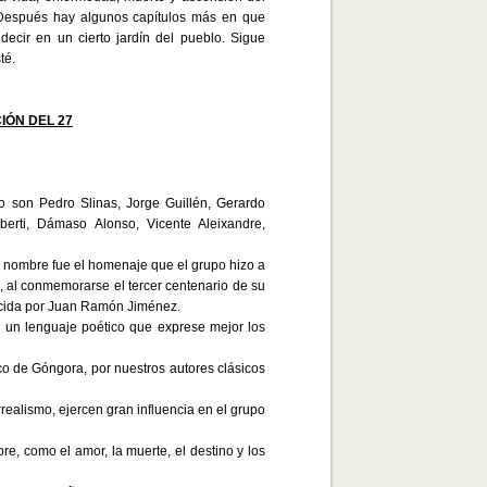
e. Después hay algunos capítulos más en que
decir en un cierto jardín del pueblo. Sigue
té.
IÓN DEL 27
po son Pedro Slinas, Jorge Guillén, Gerardo
berti, Dámaso Alonso, Vicente Aleixandre,
el nombre fue el homenaje que el grupo hizo a
, al conmemorarse el tercer centenario de su
ercida por Juan Ramón Jiménez.
r un lenguaje poético que exprese mejor los
co de Góngora, por nuestros autores clásicos
rrealismo, ejercen gran influencia en el grupo
re, como el amor, la muerte, el destino y los