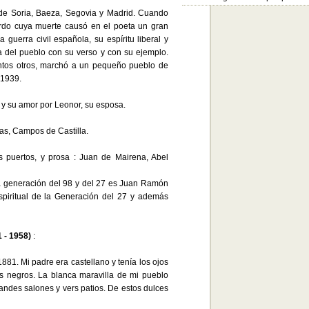
s de Soria, Baeza, Segovia y Madrid. Cuando
erdo cuya muerte causó en el poeta un gran
a guerra civil española, su espíritu liberal y
a del pueblo con su verso y con su ejemplo.
antos otros, marchó a un pequeño pueblo de
 1939.
e y su amor por Leonor, su esposa.
as, Campos de Castilla.
os puertos, y prosa : Juan de Mairena, Abel
 la generación del 98 y del 27 es Juan Ramón
piritual de la Generación del 27 y además
 - 1958)
:
81. Mi padre era castellano y tenía los ojos
os negros. La blanca maravilla de mi pueblo
andes salones y vers patios. De estos dulces