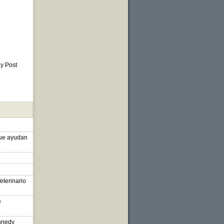
 y Post
o
que ayudan
eterinario
e
nnedy