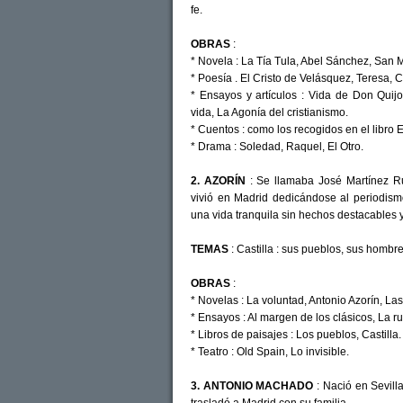
fe.
OBRAS
:
* Novela : La Tía Tula, Abel Sánchez, San 
* Poesía . El Cristo de Velásquez, Teresa, 
* Ensayos y artículos : Vida de Don Quij
vida, La Agonía del cristianismo.
* Cuentos : como los recogidos en el libro 
* Drama : Soledad, Raquel, El Otro.
2. AZORÍN
: Se llamaba José Martínez Ru
vivió en Madrid dedicándose al periodismo
una vida tranquila sin hechos destacables 
TEMAS
: Castilla : sus pueblos, sus hombres
OBRAS
:
* Novelas : La voluntad, Antonio Azorín, La
* Ensayos : Al margen de los clásicos, La r
* Libros de paisajes : Los pueblos, Castilla.
* Teatro : Old Spain, Lo invisible.
3. ANTONIO MACHADO
: Nació en Sevil