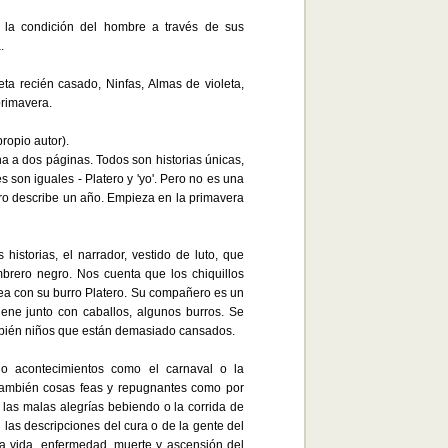
 la condición del hombre a través de sus
.
eta recién casado, Ninfas, Almas de violeta,
primavera.
ropio autor).
na a dos páginas. Todos son historias únicas,
 son iguales - Platero y 'yo'. Pero no es una
ibro describe un año. Empieza en la primavera
historias, el narrador, vestido de luto, que
brero negro. Nos cuenta que los chiquillos
sea con su burro Platero. Su compañero es un
iene junto con caballos, algunos burros. Se
también niños que están demasiado cansados.
 o acontecimientos como el carnaval o la
 también cosas feas y repugnantes como por
 las malas alegrías bebiendo o la corrida de
n las descripciones del cura o de la gente del
 la vida, enfermedad, muerte y ascensión del