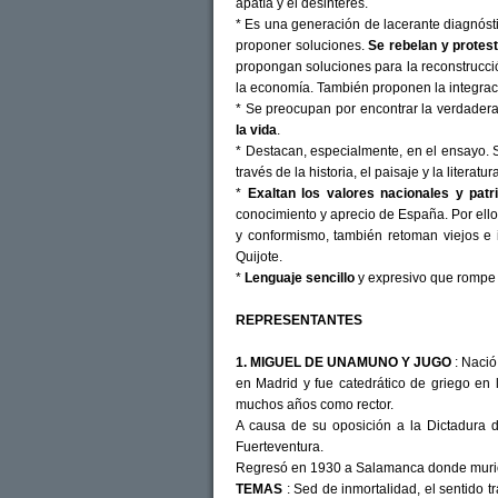
apatía y el desinterés.
* Es una generación de lacerante diagnóst
proponer soluciones.
Se rebelan y protest
propongan soluciones para la reconstrucción
la economía. También proponen la integra
* Se preocupan por encontrar la verdader
la vida
.
* Destacan, especialmente, en el ensayo.
través de la historia, el paisaje y la literatur
*
Exaltan los valores nacionales y patri
conocimiento y aprecio de España. Por ello, 
y conformismo, también retoman viejos e 
Quijote.
*
Lenguaje sencillo
y expresivo que rompe c
REPRESENTANTES
1. MIGUEL DE UNAMUNO Y JUGO
: Nació
en Madrid y fue catedrático de griego en
muchos años como rector.
A causa de su oposición a la Dictadura d
Fuerteventura.
Regresó en 1930 a Salamanca donde murió
TEMAS
: Sed de inmortalidad, el sentido tr