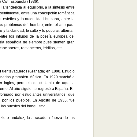
a Civil Española (1936).
la tendencia al equilibrio, a la síntesis entre
lo sentimental, entre una concepción romántica
a estética y la autencidad humana, entre la
os problemas del hombre, entre el arte para
y la claridad, lo culto y lo popular, alternan
entre los influjos de la poesía europea del
sía española de siempre pues sienten gran
ancioneros, romanceros, letrillas, etc.
 Fuentevaqueros (Granada) en 1898. Estudio
ranadas y también Música. En 1929 marchó a
r inglés, pero el conocimiento de aquella
fierno. Al año siguiente regresó a España. En
ormado por estudiantes universitarios, que
as por los pueblos. En Agosto de 1936, fue
 las huestes del franquismo.
lklore andaluz, la arrasadora fuerza de las