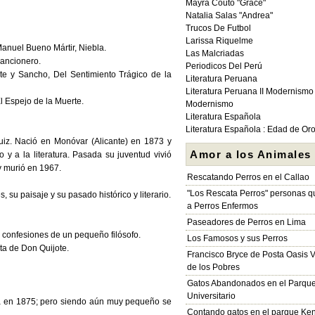
Mayra Couto "Grace"
Natalia Salas "Andrea"
Trucos De Futbol
Larissa Riquelme
Manuel Bueno Mártir, Niebla.
Las Malcriadas
Cancionero.
Periodicos Del Perú
ote y Sancho, Del Sentimiento Trágico de la
Literatura Peruana
Literatura Peruana II Modernismo
El Espejo de la Muerte.
Modernismo
Literatura Española
Literatura Española : Edad de Or
iz. Nació en Monóvar (Alicante) en 1873 y
Amor a los Animales
 y a la literatura. Pasada su juventud vivió
y murió en 1967.
Rescatando Perros en el Callao
"Los Rescata Perros" personas 
, su paisaje y su pasado histórico y literario.
a Perros Enfermos
Paseadores de Perros en Lima
s confesiones de un pequeño filósofo.
Los Famosos y sus Perros
uta de Don Quijote.
Francisco Bryce de Posta Oasis V
de los Pobres
Gatos Abandonados en el Parqu
Universitario
la en 1875; pero siendo aún muy pequeño se
Contando gatos en el parque Ke