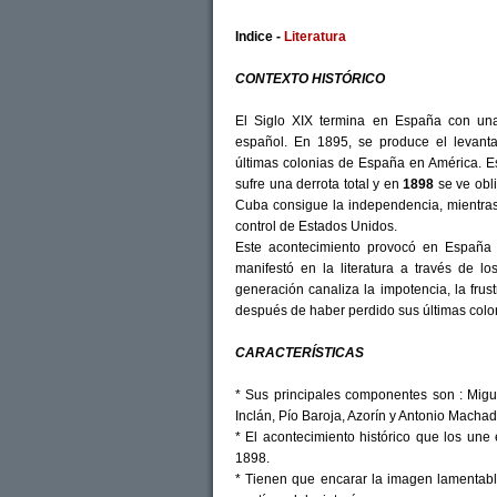
Indice -
Literatura
CONTEXTO HISTÓRICO
El Siglo XIX termina en España con u
español. En 1895, se produce el levant
últimas colonias de España en América. E
sufre una derrota total y en
1898
se ve obli
Cuba consigue la independencia, mientras
control de Estados Unidos.
Este acontecimiento provocó en España 
manifestó en la literatura a través de lo
generación canaliza la impotencia, la frus
después de haber perdido sus últimas colon
CARACTERÍSTICAS
* Sus principales componentes son : Migu
Inclán, Pío Baroja, Azorín y Antonio Macha
* El acontecimiento histórico que los une
1898.
* Tienen que encarar la imagen lamentab