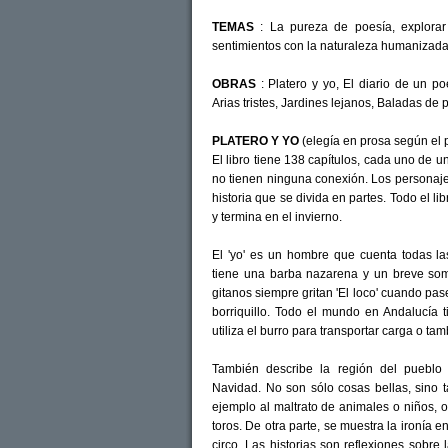
TEMAS
: La pureza de poesía, explorar
sentimientos con la naturaleza humanizada
OBRAS
: Platero y yo, El diario de un po
Arias tristes, Jardines lejanos, Baladas de 
PLATERO Y YO
(elegía en prosa según el p
El libro tiene 138 capítulos, cada uno de u
no tienen ninguna conexión. Los personajes
historia que se divida en partes. Todo el l
y termina en el invierno.
El 'yo' es un hombre que cuenta todas las 
tiene una barba nazarena y un breve som
gitanos siempre gritan 'El loco' cuando pa
borriquillo. Todo el mundo en Andalucía t
utiliza el burro para transportar carga o 
También describe la región del pueblo
Navidad. No son sólo cosas bellas, sino
ejemplo al maltrato de animales o niños, o
toros. De otra parte, se muestra la ironía e
circo. Las historias son reflexiones sobre