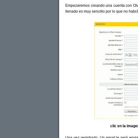
Empezaremos creando una cuenta con Olv
llenado es muy sencillo por lo que no habr
clic en la imag
Una vez registrado, Un email le será envia