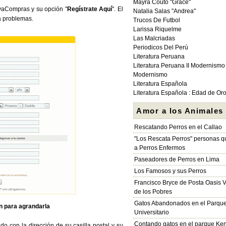
Mayra Couto "Grace"
aCompras y su opción "
Regístrate Aquí
". El
Natalia Salas "Andrea"
á problemas.
Trucos De Futbol
Larissa Riquelme
Las Malcriadas
Periodicos Del Perú
Literatura Peruana
Literatura Peruana II Modernismo
Modernismo
Literatura Española
Literatura Española : Edad de Or
Amor a los Animales
Rescatando Perros en el Callao
"Los Rescata Perros" personas 
a Perros Enfermos
Paseadores de Perros en Lima
Los Famosos y sus Perros
Francisco Bryce de Posta Oasis V
de los Pobres
Gatos Abandonados en el Parqu
en para agrandarla
Universitario
Contando gatos en el parque Ke
do con la dirección de su casilla postal y su