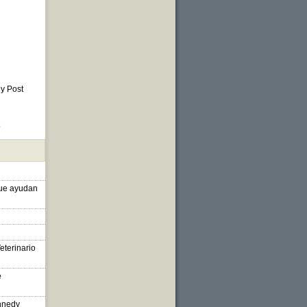
 y Post
o
que ayudan
eterinario
e
nnedy