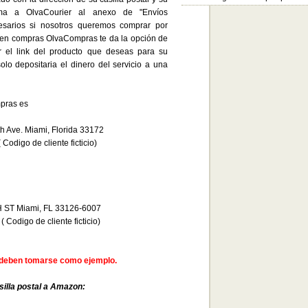
ama a OlvaCourier al anexo de "Envíos
cesarios si nosotros queremos comprar por
a en compras OlvaCompras te da la opción de
r el link del producto que deseas para su
solo depositaria el dinero del servicio a una
pras es
h Ave. Miami, Florida 33172
odigo de cliente ficticio)
H ST Miami, FL 33126-6007
 Codigo de cliente ficticio)
 deben tomarse como ejemplo.
silla postal a Amazon: