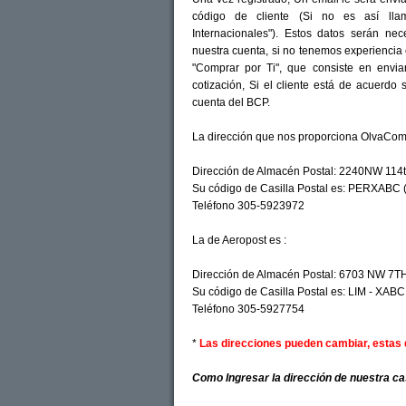
código de cliente (Si no es así ll
Internacionales"). Estos datos serán ne
nuestra cuenta, si no tenemos experienci
"Comprar por Ti", que consiste en envia
cotización, Si el cliente está de acuerdo 
cuenta del BCP.
La dirección que nos proporciona OlvaCom
Dirección de Almacén Postal: 2240NW 114t
Su código de Casilla Postal es: PERXABC ( C
Teléfono 305-5923972
La de Aeropost es :
Dirección de Almacén Postal: 6703 NW 7T
Su código de Casilla Postal es: LIM - XABC (
Teléfono 305-5927754
*
Las direcciones pueden cambiar, estas
Como Ingresar la dirección de nuestra ca